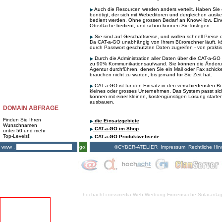
Auch die Resourcen werden anders verteilt. Haben Si
benötigt, der sich mit Webeditoren und dergleichen auske
bedient werden. Ohne grossen Bedarf an Know-How. Eine
Oberfläche bedient, und schon können Sie loslegen.
Sie sind auf Geschäftsreise, und wollen schnell Preise
Da CAT-a-GO unabhängig von Ihrem Bürorechner läuft, kö
durch Passwort geschützten Daten zugreifen - von praktis
Durch die Administration aller Daten über die CAT-a-GO 
zu 90% Kommunikationsaufwand. Sie können die Änderu
Agentur durchführen, denen Sie ein Mail oder Fax schick
brauchen nicht zu warten, bis jemand für Sie Zeit hat.
CAT-a-GO ist für den Einsatz in den verschiedensten Be
kleines oder grosses Unternehmen. Das System passt sich
können mit einer kleinen, kostengünstigen Lösung starten
ausbauen.
DOMAIN ABFRAGE
Finden Sie Ihren
die Einsatzgebiete
Wunschnamen
CAT-a-GO im Shop
unter 50 und mehr
Top-Levels!!
CAT-a-GO Produktwebseite
©CYBER-ATELIER
Impressum
Rechtliche Hin
www .
go!
hochacht crossmedia
Web-Werbung Firmensuche
Solaranla