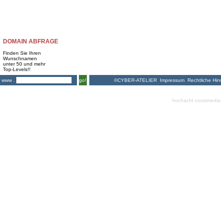
DOMAIN ABFRAGE
Finden Sie Ihren
Wunschnamen
unter 50 und mehr
Top-Levels!!
©CYBER-ATELIER
Impressum
Rechtliche Hin
www .
go!
hochacht crossmedia