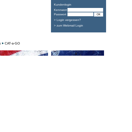
Kundenlogin
Kennwort
Passwort
> Login vergessen?
> zum Webmail Login
s
CAT-a-GO