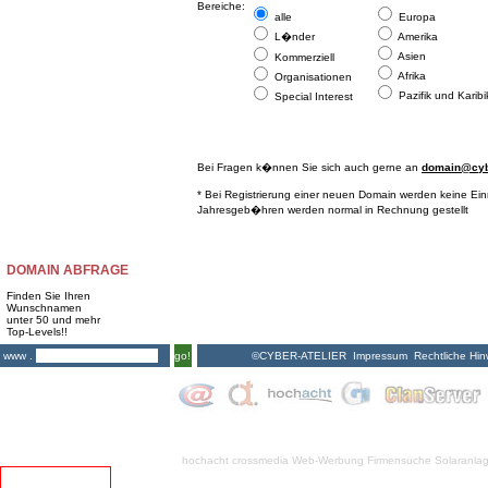
Bereiche:
alle
Europa
L�nder
Amerika
Asien
Kommerziell
Afrika
Organisationen
Pazifik und Karibi
Special Interest
Bei Fragen k�nnen Sie sich auch gerne an
domain@cybe
* Bei Registrierung einer neuen Domain werden keine Ei
Jahresgeb�hren werden normal in Rechnung gestellt
DOMAIN ABFRAGE
Finden Sie Ihren
Wunschnamen
unter 50 und mehr
Top-Levels!!
©CYBER-ATELIER
Impressum
Rechtliche Hin
www .
go!
hochacht crossmedia
Web-Werbung Firmensuche
Solaranla