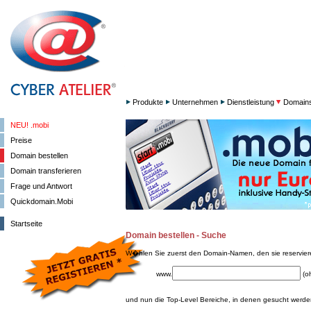
Produkte
Unternehmen
Dienstleistung
Domain
NEU! .mobi
Preise
Domain bestellen
Domain transferieren
Frage und Antwort
Quickdomain.Mobi
Startseite
Domain bestellen - Suche
W�hlen Sie zuerst den Domain-Namen, den sie reservie
www.
(o
und nun die Top-Level Bereiche, in denen gesucht werden