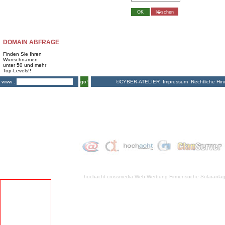
DOMAIN ABFRAGE
Finden Sie Ihren
Wunschnamen
unter 50 und mehr
Top-Levels!!
©CYBER-ATELIER
Impressum
Rechtliche Hin
www .
go!
hochacht crossmedia
Web-Werbung Firmensuche
Solaranla