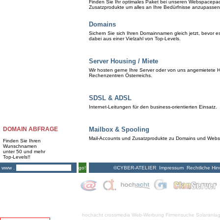
Finden Sie Ihr optimales Paket bei unseren Webspacepa
Zusatzprodukte um alles an Ihre Bedürfnisse anzupassen
Domains
Sichern Sie sich Ihren Domainnamen gleich jetzt, bevor 
dabei aus einer Vielzahl von Top-Levels.
Server Housing / Miete
Wir hosten gerne Ihre Server oder von uns angemietete H
Rechenzentren Österreichs.
SDSL & ADSL
Internet-Leitungen für den business-orientierten Einsatz.
DOMAIN ABFRAGE
Mailbox & Spooling
Mail-Accounts und Zusatzprodukte zu Domains und Web
Finden Sie Ihren
Wunschnamen
unter 50 und mehr
Top-Levels!!
©CYBER-ATELIER
Impressum
Rechtliche Hin
www .
go!
hochacht crossmedia
Web-Werbung Firmensuche
Solaranla