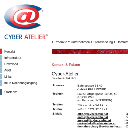
Produkte
Unternehmen
Dienstleistung
Domain
Kontakt
Infrastruktur
Download
Kontakt & Fakten
AGB
Cyber-Atelier
Links
Sascha Pollak KG
neue Rechnungslegung
Adresse:
Bahnstrasse 38-40
A-2222 Bad Pirawarth
Startseite
Technik:
Louis Häfligergasse 10/Obj 50
A-1210 Wien
(im Haus von INTERXION)
Telefon:
+43 / 1 / 272 92 51 - 0
Telefax:
+43 / 1 / 272 92 51 - 9
E-Mail:
office@cyberatelier.at
- 
sales@cyberatelier.at
- 
support@cyberatelier.at
- 
partnerinfo@cyberatelier.at
- 
domainregistry@cyberatelier.at
- 