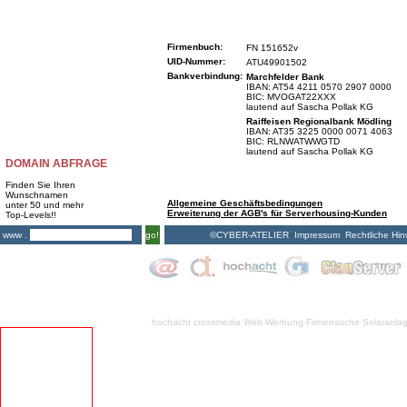
Firmenbuch:
FN 151652v
UID-Nummer:
ATU49901502
Bankverbindung:
Marchfelder Bank
IBAN: AT54 4211 0570 2907 0000
BIC: MVOGAT22XXX
lautend auf Sascha Pollak KG
Raiffeisen Regionalbank Mödling
IBAN: AT35 3225 0000 0071 4063
BIC: RLNWATWWGTD
lautend auf Sascha Pollak KG
DOMAIN ABFRAGE
Finden Sie Ihren
Wunschnamen
Allgemeine Geschäftsbedingungen
unter 50 und mehr
Erweiterung der AGB's für Serverhousing-Kunden
Top-Levels!!
©CYBER-ATELIER
Impressum
Rechtliche Hin
www .
go!
hochacht crossmedia
Web-Werbung Firmensuche
Solaranla