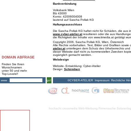
Bankverbindung
Volksbank Wien
Blz 43000
Konto: 42006004008
lautend auf Sascha Pollak KG
Haftungsausschluss
Die Sascha Pollak KG haftet nicht für Schäden, die aus i
www.cyber-atelier.at
resultieren oder die aus Handlungen
die Richtigkeit der Inhalte von www.itmedia.at getätigt wu
Copyright 2006, Sascha Pollak KG, Wien, Österreich
Alle Rechte vorbehalten. Text, Bilder und Grafiken sowi
atelier.at
unterliegen dem Schutz des Urheberrechts und 
dieser Website darf nicht zu kommerziellen Zwecken kopiert
zugänglich gemacht werden.
DOMAIN ABFRAGE
Webdesign
Finden Sie Ihren
Website- Entwicklung: Cyber-Atelier
Wunschnamen
Design:
Schirmherr
unter 50 und mehr
Top-Levels!!
©CYBER-ATELIER
Impressum
Rechtliche Hin
www .
go!
hochacht crossmedia
Web-Werbung Firmensuche
Solaranla