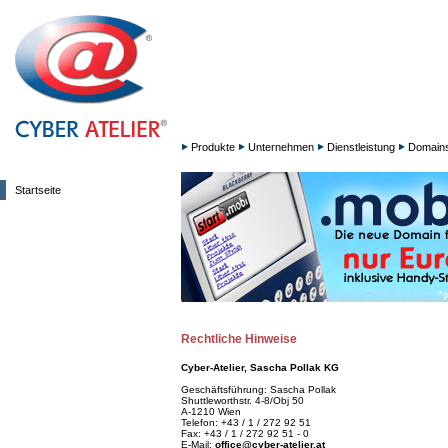
Produkte
Unternehmen
Dienstleistung
Domain
Startseite
Rechtliche Hinweise
Cyber-Atelier, Sascha Pollak KG
Geschäftsführung: Sascha Pollak
Shuttleworthstr. 4-8/Obj 50
A-1210 Wien
Telefon: +43 / 1 / 272 92 51
Fax: +43 / 1 / 272 92 51 - 0
E-Mail:
office@cyber-atelier.at