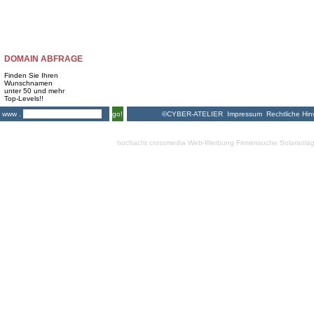
DOMAIN ABFRAGE
Finden Sie Ihren
Wunschnamen
unter 50 und mehr
Top-Levels!!
©CYBER-ATELIER
Impressum
Rechtliche Hin
www .
go!
hochacht crossmedia
Web-Werbung Firmensuche
Solaranla