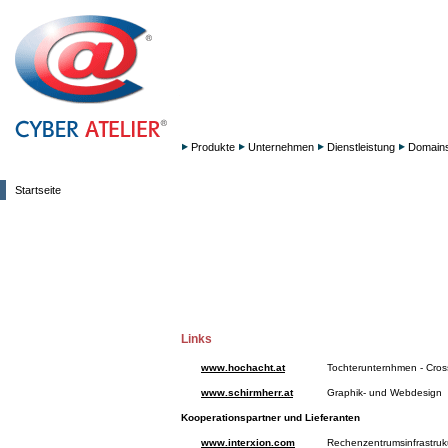
Produkte
Unternehmen
Dienstleistung
Domain
Startseite
Links
www.hochacht.at
Tochterunternhmen - Cro
www.schirmherr.at
Graphik- und Webdesign
Kooperationspartner und Lieferanten
www.interxion.com
Rechenzentrumsinfrastruk