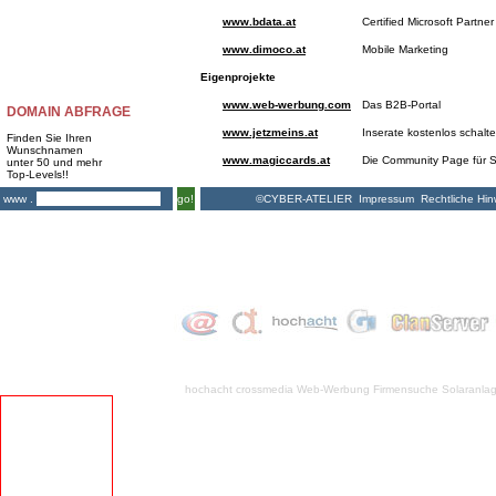
www.bdata.at
Certified Microsoft Partner
www.dimoco.at
Mobile Marketing
Eigenprojekte
www.web-werbung.com
Das B2B-Portal
DOMAIN ABFRAGE
www.jetzmeins.at
Inserate kostenlos schalt
Finden Sie Ihren
Wunschnamen
www.magiccards.at
Die Community Page für S
unter 50 und mehr
Top-Levels!!
©CYBER-ATELIER
Impressum
Rechtliche Hin
www .
go!
hochacht crossmedia
Web-Werbung Firmensuche
Solaranla