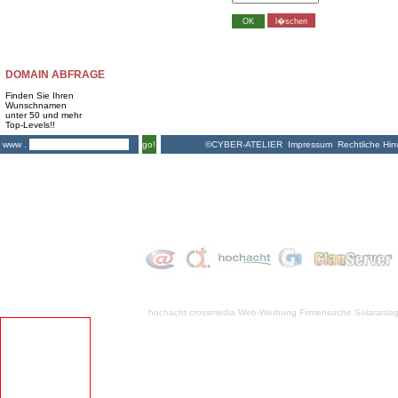
DOMAIN ABFRAGE
Finden Sie Ihren
Wunschnamen
unter 50 und mehr
Top-Levels!!
©CYBER-ATELIER
Impressum
Rechtliche Hin
www .
go!
hochacht crossmedia
Web-Werbung Firmensuche
Solaranla