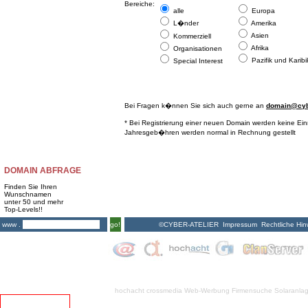
Bereiche:
alle
Europa
L�nder
Amerika
Asien
Kommerziell
Afrika
Organisationen
Pazifik und Karibi
Special Interest
Bei Fragen k�nnen Sie sich auch gerne an
domain@cybe
* Bei Registrierung einer neuen Domain werden keine Ei
Jahresgeb�hren werden normal in Rechnung gestellt
DOMAIN ABFRAGE
Finden Sie Ihren
Wunschnamen
unter 50 und mehr
Top-Levels!!
©CYBER-ATELIER
Impressum
Rechtliche Hin
www .
go!
hochacht crossmedia
Web-Werbung Firmensuche
Solaranla