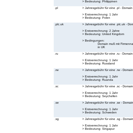
> Bedeutung:
Philippinen
.pl
> Jahresgebühr für eine .pl - Domain
> Erstverrechnung: 1 Jahr
> Bedeutung:
Polen
.plc.uk
> Jahresgebühr für eine .plc.uk - Do
> Erstverrechnung: 2 Jahre
> Bedeutung:
United Kingdom
> Bedingungen:
Domain muß mit Firmenna
in UK
.ru
> Jahresgebühr für eine .ru - Domain
> Erstverrechnung: 1 Jahr
> Bedeutung:
Russland
.rw
> Jahresgebühr für eine .rw - Domain
> Erstverrechnung: 1 Jahr
> Bedeutung:
Ruanda
.sc
> Jahresgebühr für eine .sc - Domain
> Erstverrechnung: 1 Jahr
> Bedeutung:
Seychellen
.se
> Jahresgebühr für eine .se - Domai
> Erstverrechnung: 1 Jahr
> Bedeutung:
Schweden
.sg
> Jahresgebühr für eine .sg - Domai
> Erstverrechnung: 1 Jahr
> Bedeutung:
Singapur