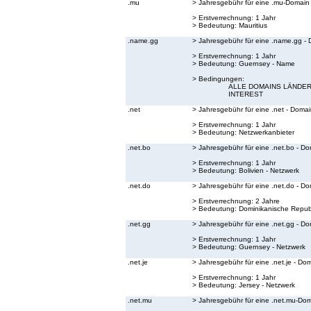
.mu
> Jahresgebühr für eine .mu-Domain
> Erstverrechnung: 1 Jahr
> Bedeutung:
Mauritius
.name.gg
> Jahresgebühr für eine .name.gg -
> Erstverrechnung: 1 Jahr
> Bedeutung:
Guernsey - Name
> Bedingungen:
ALLE DOMAINS LÄNDER
INTEREST
.net
> Jahresgebühr für eine .net - Doma
> Erstverrechnung: 1 Jahr
> Bedeutung:
Netzwerkanbieter
.net.bo
> Jahresgebühr für eine .net.bo - D
> Erstverrechnung: 1 Jahr
> Bedeutung:
Bolivien - Netzwerk
.net.do
> Jahresgebühr für eine .net.do - D
> Erstverrechnung: 2 Jahre
> Bedeutung:
Dominikanische Republ
.net.gg
> Jahresgebühr für eine .net.gg - D
> Erstverrechnung: 1 Jahr
> Bedeutung:
Guernsey - Netzwerk
.net.je
> Jahresgebühr für eine .net.je - Do
> Erstverrechnung: 1 Jahr
> Bedeutung:
Jersey - Netzwerk
.net.mu
> Jahresgebühr für eine .net.mu-Do