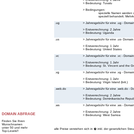
> Bedeutung:
Tuvalu
> Bedingungen:
spezielle Namen werden v
speziell behandelt. Mehrk
.ug
> Jahresgebühr für eine .ug - Domai
> Erstverrechnung: 2 Jahre
> Bedeutung:
Uganda
.us
> Jahresgebühr für eine .us- Domain
> Erstverrechnung: 1 Jahr
> Bedeutung:
United States
.vc
> Jahresgebühr für eine .vc - Domain
> Erstverrechnung: 1 Jahr
> Bedeutung:
St. Vincent and the G
.vg
> Jahresgebühr für eine .vg - Domai
> Erstverrechnung: 1 Jahr
> Bedeutung:
Virgin Island (brit.)
.web.do
> Jahresgebühr für eine .web.do - D
> Erstverrechnung: 2 Jahre
> Bedeutung:
Dominikanische Repub
.ws
> Jahresgebühr für eine .ws - Domai
> Erstverrechnung: 2 Jahre
DOMAIN ABFRAGE
> Bedeutung:
West Samoa
Finden Sie Ihren
Wunschnamen
unter 50 und mehr
alle Preise verstehen sich in � inkl. der gesetzlichen Steu
Top-Levels!!