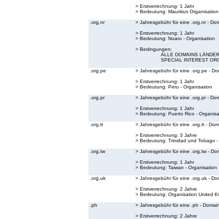
> Erstverrechnung: 1 Jahr
> Bedeutung:
Mauritius Organisation
.org.nr
> Jahresgebühr für eine .org.nr - Do
> Erstverrechnung: 1 Jahr
> Bedeutung:
Nuaru - Organisation
> Bedingungen:
ALLE DOMAINS LÄNDER 
SPECIAL INTEREST OR
.org.pe
> Jahresgebühr für eine .org.pe - D
> Erstverrechnung: 1 Jahr
> Bedeutung:
Peru - Organisation
.org.pr
> Jahresgebühr für eine .org.pr - Do
> Erstverrechnung: 1 Jahr
> Bedeutung:
Puerto Rico - Organisa
.org.tt
> Jahresgebühr für eine .org.tt - Do
> Erstverrechnung: 3 Jahre
> Bedeutung:
Trinidad und Tobago -
.org.tw
> Jahresgebühr für eine .org.tw - Do
> Erstverrechnung: 1 Jahr
> Bedeutung:
Taiwan - Organisation
.org.uk
> Jahresgebühr für eine .org.uk - Do
> Erstverrechnung: 2 Jahre
> Bedeutung:
Organisation United 
.ph
> Jahresgebühr für eine .ph - Domai
> Erstverrechnung: 2 Jahre