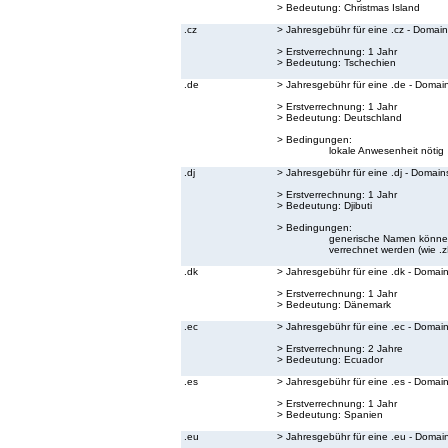
> Bedeutung:
Christmas Island
.cz
> Jahresgebühr für eine .cz - Domain
> Erstverrechnung: 1 Jahr
> Bedeutung:
Tschechien
.de
> Jahresgebühr für eine .de - Domai
> Erstverrechnung: 1 Jahr
> Bedeutung:
Deutschland
> Bedingungen:
lokale Anwesenheit nötig
.dj
> Jahresgebühr für eine .dj - Domain
> Erstverrechnung: 1 Jahr
> Bedeutung:
Djibuti
> Bedingungen:
generische Namen können 
verrechnet werden (wie .zB.
.dk
> Jahresgebühr für eine .dk - Domai
> Erstverrechnung: 1 Jahr
> Bedeutung:
Dänemark
.ec
> Jahresgebühr für eine .ec - Domai
> Erstverrechnung: 2 Jahre
> Bedeutung:
Ecuador
.es
> Jahresgebühr für eine .es - Domai
> Erstverrechnung: 1 Jahr
> Bedeutung:
Spanien
.eu
> Jahresgebühr für eine .eu - Domai