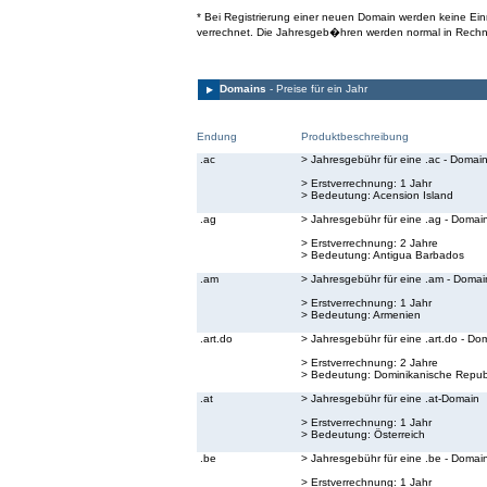
* Bei Registrierung einer neuen Domain werden keine E
verrechnet. Die Jahresgeb�hren werden normal in Rechn
Domains
- Preise für ein Jahr
Endung
Produktbeschreibung
.ac
> Jahresgebühr für eine .ac - Domai
> Erstverrechnung: 1 Jahr
> Bedeutung:
Acension Island
.ag
> Jahresgebühr für eine .ag - Domai
> Erstverrechnung: 2 Jahre
> Bedeutung:
Antigua Barbados
.am
> Jahresgebühr für eine .am - Domai
> Erstverrechnung: 1 Jahr
> Bedeutung:
Armenien
.art.do
> Jahresgebühr für eine .art.do - Do
> Erstverrechnung: 2 Jahre
> Bedeutung:
Dominikanische Republ
.at
> Jahresgebühr für eine .at-Domain
> Erstverrechnung: 1 Jahr
> Bedeutung:
Österreich
.be
> Jahresgebühr für eine .be - Domai
> Erstverrechnung: 1 Jahr