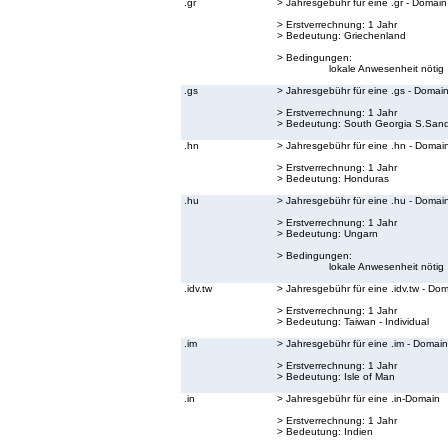
.gr
> Jahresgebühr für eine .gr - Domain
> Erstverrechnung: 1 Jahr
> Bedeutung:
Griechenland
> Bedingungen:
lokale Anwesenheit nötig
.gs
> Jahresgebühr für eine .gs - Domai
> Erstverrechnung: 1 Jahr
> Bedeutung:
South Georgia S.Sand
.hn
> Jahresgebühr für eine .hn - Domai
> Erstverrechnung: 1 Jahr
> Bedeutung:
Honduras
.hu
> Jahresgebühr für eine .hu - Domai
> Erstverrechnung: 1 Jahr
> Bedeutung:
Ungarn
> Bedingungen:
lokale Anwesenheit nötig
.idv.tw
> Jahresgebühr für eine .idv.tw - Do
> Erstverrechnung: 1 Jahr
> Bedeutung:
Taiwan - Individual
.im
> Jahresgebühr für eine .im - Domain
> Erstverrechnung: 1 Jahr
> Bedeutung:
Isle of Man
.in
> Jahresgebühr für eine .in-Domain
> Erstverrechnung: 1 Jahr
> Bedeutung:
Indien