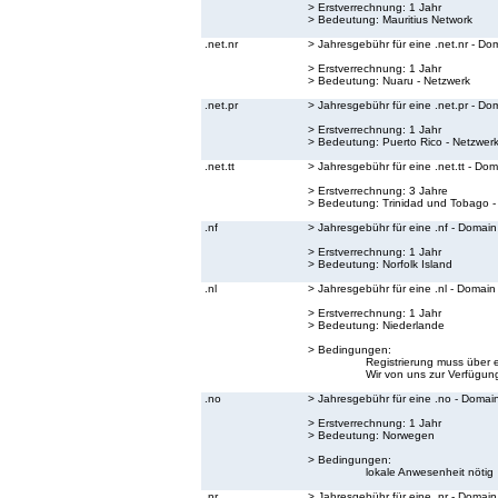
> Erstverrechnung: 1 Jahr
> Bedeutung:
Mauritius Network
.net.nr
> Jahresgebühr für eine .net.nr - Do
> Erstverrechnung: 1 Jahr
> Bedeutung:
Nuaru - Netzwerk
.net.pr
> Jahresgebühr für eine .net.pr - Do
> Erstverrechnung: 1 Jahr
> Bedeutung:
Puerto Rico - Netzwer
.net.tt
> Jahresgebühr für eine .net.tt - Do
> Erstverrechnung: 3 Jahre
> Bedeutung:
Trinidad und Tobago -
.nf
> Jahresgebühr für eine .nf - Domain
> Erstverrechnung: 1 Jahr
> Bedeutung:
Norfolk Island
.nl
> Jahresgebühr für eine .nl - Domain
> Erstverrechnung: 1 Jahr
> Bedeutung:
Niederlande
> Bedingungen:
Registrierung muss über 
Wir von uns zur Verfügung
.no
> Jahresgebühr für eine .no - Domai
> Erstverrechnung: 1 Jahr
> Bedeutung:
Norwegen
> Bedingungen:
lokale Anwesenheit nötig
.nr
> Jahresgebühr für eine .nr - Domain