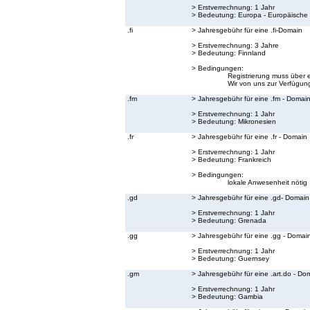
> Erstverrechnung: 1 Jahr
> Bedeutung:
Europa - Europäische
.fi
> Jahresgebühr für eine .fi-Domain
> Erstverrechnung: 3 Jahre
> Bedeutung:
Finnland
> Bedingungen:
Registrierung muss über 
Wir von uns zur Verfügung
.fm
> Jahresgebühr für eine .fm - Domai
> Erstverrechnung: 1 Jahr
> Bedeutung:
Mikronesien
.fr
> Jahresgebühr für eine .fr - Domain
> Erstverrechnung: 1 Jahr
> Bedeutung:
Frankreich
> Bedingungen:
lokale Anwesenheit nötig
.gd
> Jahresgebühr für eine .gd- Domain
> Erstverrechnung: 1 Jahr
> Bedeutung:
Grenada
.gg
> Jahresgebühr für eine .gg - Domai
> Erstverrechnung: 1 Jahr
> Bedeutung:
Guernsey
.gm
> Jahresgebühr für eine .art.do - Do
> Erstverrechnung: 1 Jahr
> Bedeutung:
Gambia