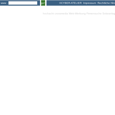
©CYBER-ATELIER
Impressum
Rechtliche Hin
www .
go!
hochacht crossmedia
Web-Werbung Firmensuche
Solaranla