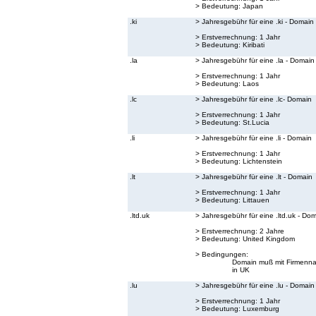
> Bedeutung:
Japan
.ki
> Jahresgebühr für eine .ki - Domain
> Erstverrechnung: 1 Jahr
> Bedeutung:
Kiribati
.la
> Jahresgebühr für eine .la - Domain
> Erstverrechnung: 1 Jahr
> Bedeutung:
Laos
.lc
> Jahresgebühr für eine .lc- Domain
> Erstverrechnung: 1 Jahr
> Bedeutung:
St.Lucia
.li
> Jahresgebühr für eine .li - Domain
> Erstverrechnung: 1 Jahr
> Bedeutung:
Lichtenstein
.lt
> Jahresgebühr für eine .lt - Domain
> Erstverrechnung: 1 Jahr
> Bedeutung:
Littauen
.ltd.uk
> Jahresgebühr für eine .ltd.uk - Do
> Erstverrechnung: 2 Jahre
> Bedeutung:
United Kingdom
> Bedingungen:
Domain muß mit Firmenna
in UK
.lu
> Jahresgebühr für eine .lu - Domain
> Erstverrechnung: 1 Jahr
> Bedeutung:
Luxemburg