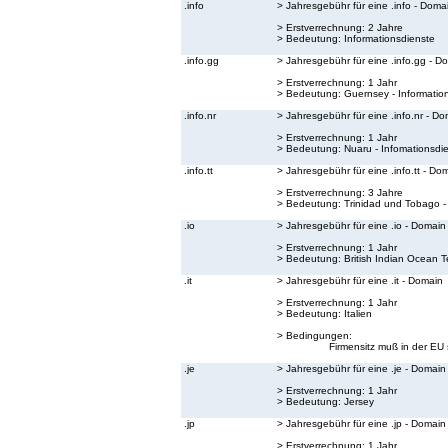
.info
> Jahresgebühr für eine .info - Doma
> Erstverrechnung: 2 Jahre
> Bedeutung:
Informationsdienste
.info.gg
> Jahresgebühr für eine .info.gg - D
> Erstverrechnung: 1 Jahr
> Bedeutung:
Guernsey - Informatio
.info.nr
> Jahresgebühr für eine .info.nr - D
> Erstverrechnung: 1 Jahr
> Bedeutung:
Nuaru - Infomationsdi
.info.tt
> Jahresgebühr für eine .info.tt - Do
> Erstverrechnung: 3 Jahre
> Bedeutung:
Trinidad und Tobago -
.io
> Jahresgebühr für eine .io - Domain
> Erstverrechnung: 1 Jahr
> Bedeutung:
British Indian Ocean Te
.it
> Jahresgebühr für eine .it - Domain
> Erstverrechnung: 1 Jahr
> Bedeutung:
Italien
> Bedingungen:
Firmensitz muß in der EU 
.je
> Jahresgebühr für eine .je - Domain
> Erstverrechnung: 1 Jahr
> Bedeutung:
Jersey
.jp
> Jahresgebühr für eine .jp - Domain
> Erstverrechnung: 1 Jahr