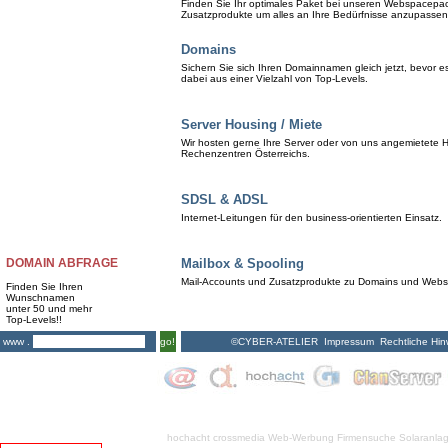
Finden Sie Ihr optimales Paket bei unseren Webspacepa
Zusatzprodukte um alles an Ihre Bedürfnisse anzupassen
Domains
Sichern Sie sich Ihren Domainnamen gleich jetzt, bevor 
dabei aus einer Vielzahl von Top-Levels.
Server Housing / Miete
Wir hosten gerne Ihre Server oder von uns angemietete H
Rechenzentren Österreichs.
SDSL & ADSL
Internet-Leitungen für den business-orientierten Einsatz.
DOMAIN ABFRAGE
Mailbox & Spooling
Mail-Accounts und Zusatzprodukte zu Domains und Web
Finden Sie Ihren
Wunschnamen
unter 50 und mehr
Top-Levels!!
©CYBER-ATELIER
Impressum
Rechtliche Hin
www .
go!
hochacht crossmedia
Web-Werbung Firmensuche
Solaranla