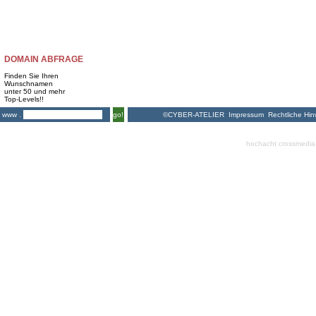
DOMAIN ABFRAGE
Finden Sie Ihren
Wunschnamen
unter 50 und mehr
Top-Levels!!
©CYBER-ATELIER
Impressum
Rechtliche Hin
www .
go!
hochacht crossmedia