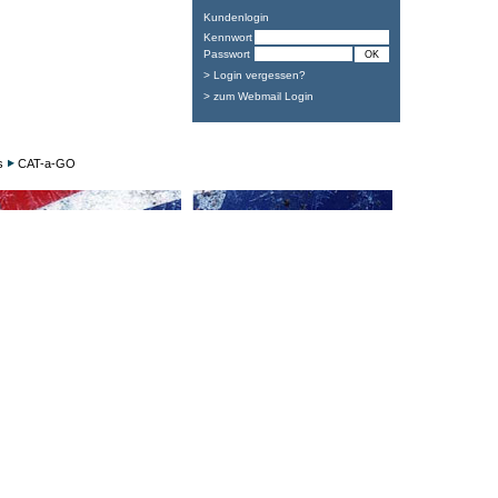
Kundenlogin
Kennwort
Passwort
> Login vergessen?
> zum Webmail Login
s
CAT-a-GO