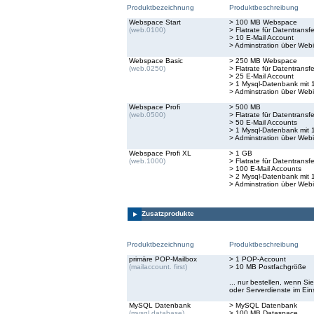
Produktbezeichnung
Produktbeschreibung
Webspace Start
> 100 MB Webspace
(web.0100)
> Flatrate für Datentransfe
> 10 E-Mail Account
> Adminstration über Webi
Webspace Basic
> 250 MB Webspace
(web.0250)
> Flatrate für Datentransfe
> 25 E-Mail Account
> 1 Mysql-Datenbank mit 
> Adminstration über Webi
Webspace Profi
> 500 MB
(web.0500)
> Flatrate für Datentransfe
> 50 E-Mail Accounts
> 1 Mysql-Datenbank mit 
> Adminstration über Webi
Webspace Profi XL
> 1 GB
(web.1000)
> Flatrate für Datentransfe
> 100 E-Mail Accounts
> 2 Mysql-Datenbank mit 
> Adminstration über Webi
Zusatzprodukte
Produktbezeichnung
Produktbeschreibung
primäre POP-Mailbox
> 1 POP-Account
(mailaccount. first)
> 10 MB Postfachgröße
... nur bestellen, wenn S
oder Serverdienste im Ei
MySQL Datenbank
> MySQL Datenbank
(mysql.database)
> 100 MB Dataspace