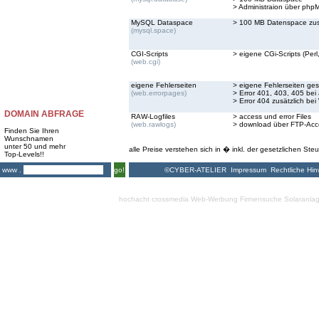
> Administraion über ph
MySQL Dataspace
> 100 MB Datenspace zus
(mysql.space)
CGI-Scripts
> eigene CGi-Scripts (Perl,
(web.cgi)
eigene Fehlerseiten
> eigene Fehlerseiten ges
(web.errorpages)
> Error 401, 403, 405 bei
> Error 404 zusätzlich bei
DOMAIN ABFRAGE
RAW-Logfiles
> access und error Files
(web.rawlogs)
> download über FTP-Acc
Finden Sie Ihren
Wunschnamen
unter 50 und mehr
alle Preise verstehen sich in � inkl. der gesetzlichen Steu
Top-Levels!!
©CYBER-ATELIER
Impressum
Rechtliche Hin
www .
go!
hochacht crossmedia
Web-Werbung Firmensuche
Solaranla