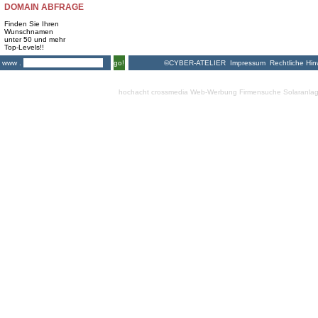
DOMAIN ABFRAGE
Finden Sie Ihren
Wunschnamen
unter 50 und mehr
Top-Levels!!
©CYBER-ATELIER
Impressum
Rechtliche Hin
www .
go!
hochacht crossmedia
Web-Werbung Firmensuche
Solaranla