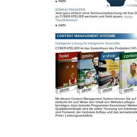
mehr
DOMAIN-TRANSFER:
Jetzt ganz einfach ohne Serviceunterbrechung mit Ihrer 
zu CYBER ATELIER wechseln und Geld sparen.
Keine
Transferkosten!
mehr
CONTENT MANAGEMENT SYSTEME
Intelligente Lösung für erfolgreiche Geschäfte
CYBER ATELIER ist das Systemhaus des Produktes CAT
Mit diesem Content Management System können Sie auf
einfache Art und Weise den Inhalt von Websites pflegen. 
benötigen dazu keinerlei Programmier-Kenntnisse! Weiter
Qualitätsmerkmale sind die strikte Trennung von Administr
und Frontend, der modulare Aufbau und das sensationell
Preis-/ Leistungsverhältnis.