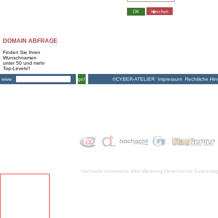
DOMAIN ABFRAGE
Finden Sie Ihren
Wunschnamen
unter 50 und mehr
Top-Levels!!
©CYBER-ATELIER
Impressum
Rechtliche Hin
www .
go!
hochacht crossmedia
Web-Werbung Firmensuche
Solaranla