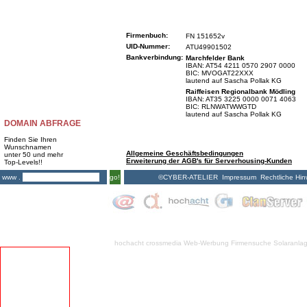
Firmenbuch:
FN 151652v
UID-Nummer:
ATU49901502
Bankverbindung:
Marchfelder Bank
IBAN: AT54 4211 0570 2907 0000
BIC: MVOGAT22XXX
lautend auf Sascha Pollak KG
Raiffeisen Regionalbank Mödling
IBAN: AT35 3225 0000 0071 4063
BIC: RLNWATWWGTD
lautend auf Sascha Pollak KG
DOMAIN ABFRAGE
Finden Sie Ihren
Wunschnamen
Allgemeine Geschäftsbedingungen
unter 50 und mehr
Erweiterung der AGB's für Serverhousing-Kunden
Top-Levels!!
©CYBER-ATELIER
Impressum
Rechtliche Hin
www .
go!
hochacht crossmedia
Web-Werbung Firmensuche
Solaranla