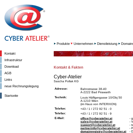
Produkte
Unternehmen
Dienstleistung
Domain
Kontakt
Infrastruktur
Download
Kontakt & Fakten
AGB
Cyber-Atelier
Links
Sascha Pollak KG
neue Rechnungslegung
Adresse:
Bahnstrasse 38-40
A-2222 Bad Pirawarth
Startseite
Technik:
Louis Häfligergasse 10/Obj 50
A-1210 Wien
(im Haus von INTERXION)
Telefon:
+43 / 1 / 272 92 51 - 0
Telefax:
+43 / 1 / 272 92 51 - 9
E-Mail:
office@cyberatelier.at
- 
sales@cyberatelier.at
- 
support@cyberatelier.at
- 
partnerinfo@cyberatelier.at
- 
domainregistry@cyberatelier.at
- 