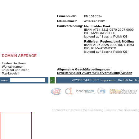
Firmenbuch:
FN 151652v
UID-Nummer:
ATU49901502
Bankverbindung:
Marchfelder Bank
IBAN: AT54 4211 0570 2907 0000
BIC: MVOGAT22XXX
lautend auf Sascha Pollak KG
Raiffeisen Regionalbank Mödling
IBAN: AT35 3225 0000 0071 4063
BIC: RLNWATWWGTD
lautend auf Sascha Pollak KG
DOMAIN ABFRAGE
Finden Sie Ihren
Wunschnamen
Allgemeine Geschäftsbedingungen
unter 50 und mehr
Erweiterung der AGB's für Serverhousing-Kunden
Top-Levels!!
©CYBER-ATELIER
Impressum
Rechtliche Hin
www .
go!
hochacht crossmedia
Web-Werbung Firmensuche
Solaranla