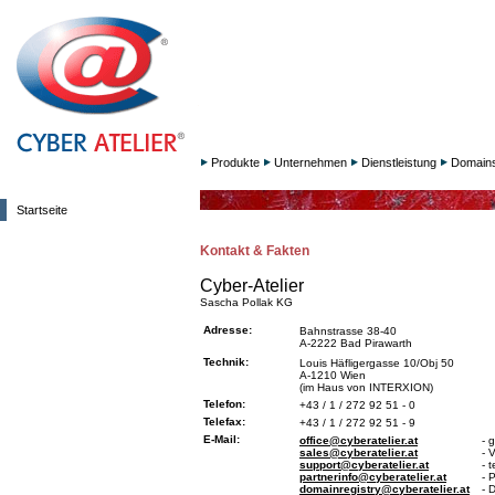
Produkte
Unternehmen
Dienstleistung
Domain
Startseite
Kontakt & Fakten
Cyber-Atelier
Sascha Pollak KG
Adresse:
Bahnstrasse 38-40
A-2222 Bad Pirawarth
Technik:
Louis Häfligergasse 10/Obj 50
A-1210 Wien
(im Haus von INTERXION)
Telefon:
+43 / 1 / 272 92 51 - 0
Telefax:
+43 / 1 / 272 92 51 - 9
E-Mail:
office@cyberatelier.at
- 
sales@cyberatelier.at
- 
support@cyberatelier.at
- 
partnerinfo@cyberatelier.at
- 
domainregistry@cyberatelier.at
- 