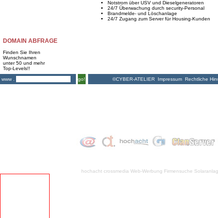
Notstrom über USV und Dieselgeneratoren
24/7 Überwachung durch security-Personal
Brandmelde- und Löschanlage
24/7 Zugang zum Server für Housing-Kunden
DOMAIN ABFRAGE
Finden Sie Ihren
Wunschnamen
unter 50 und mehr
Top-Levels!!
©CYBER-ATELIER
Impressum
Rechtliche Hin
www .
go!
hochacht crossmedia
Web-Werbung Firmensuche
Solaranla