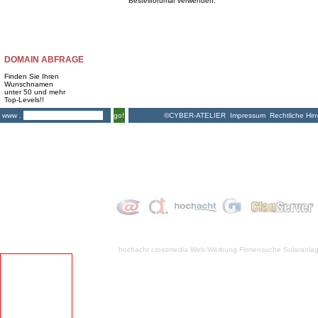
Bestellforumar verwenden.
DOMAIN ABFRAGE
Finden Sie Ihren
Wunschnamen
unter 50 und mehr
Top-Levels!!
©CYBER-ATELIER
Impressum
Rechtliche Hin
www .
go!
hochacht crossmedia
Web-Werbung Firmensuche
Solaranla