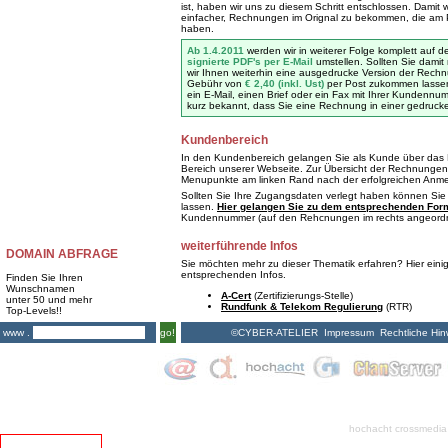
ist, haben wir uns zu diesem Schritt entschlossen. Damit 
einfacher, Rechnungen im Orignal zu bekommen, die am 
haben.
Ab 1.4.2011
werden wir in weiterer Folge komplett auf
signierte PDF's per E-Mail
umstellen. Sollten Sie damit
wir Ihnen weiterhin eine ausgedrucke Version der Rech
Gebühr von
€ 2,40 (inkl. Ust)
per Post zukommen lassen.
ein E-Mail, einen Brief oder ein Fax mit Ihrer Kundenn
kurz bekannt, dass Sie eine Rechnung in einer gedruck
Kundenbereich
In den Kundenbereich gelangen Sie als Kunde über das 
Bereich unserer Webseite. Zur Übersicht der Rechnungen
Menupunkte am linken Rand nach der erfolgreichen Anm
Sollten Sie Ihre Zugangsdaten verlegt haben können Sie 
lassen.
Hier gelangen Sie zu dem entsprechenden For
Kundennummer (auf den Rehcnungen im rechts angeordne
weiterführende Infos
DOMAIN ABFRAGE
Sie möchten mehr zu dieser Thematik erfahren? Hier eini
entsprechenden Infos.
Finden Sie Ihren
Wunschnamen
A-Cert
(Zertifizierungs-Stelle)
unter 50 und mehr
Rundfunk & Telekom Regulierung
(RTR)
Top-Levels!!
©CYBER-ATELIER
Impressum
Rechtliche Hin
www .
go!
hochacht crossmedia