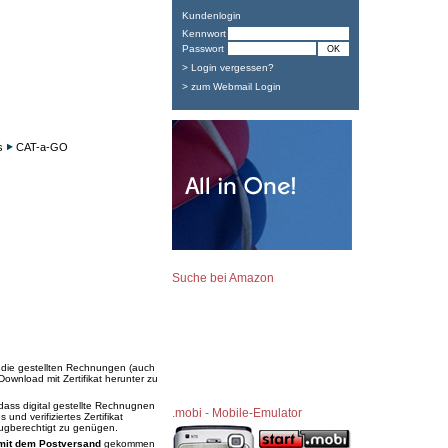
Kundenlogin
Kennwort
Passwort
> Login vergessen?
> zum Webmail Login
s
CAT-a-GO
Suche bei Amazon
 die gestellten Rechnungen (auch
Download mit Zertifikat herunter zu
 dass digital gestellte Rechnugnen
.mobi - Mobile-Emulator
nd verifiziertes Zertifikat
ugberechtigt zu genügen.
mit dem Postversand
gekommen