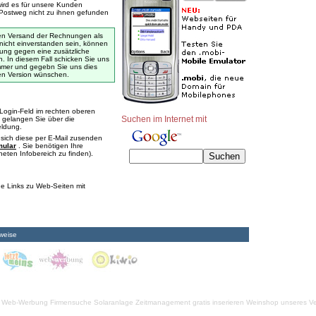
wird es für unsere Kunden
Postweg nicht zu ihnen gefunden
 den Versand der Rechnungen als
 nicht einverstanden sein, können
nung gegen eine zusätzliche
 In diesem Fall schicken Sie uns
ummer und gegebn Sie uns dies
en Version wünschen.
Login-Feld im rechten oberen
Suchen im Internet mit
 gelangen Sie über die
eldung.
sich diese per E-Mail zusenden
mular
. Sie benötigen Ihre
ten Infobereich zu finden).
ge Links zu Web-Seiten mit
weise
Web-Werbung Firmensuche
Solaranlage
Zeitmanagement
gratis inserieren
Weinshop unseres Ve