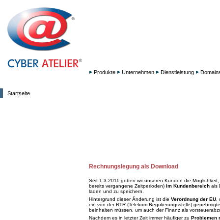
Produkte
Unternehmen
Dienstleistung
Domain
Startseite
Rechnungslegung als Download
Seit 1.3.2011 geben wir unseren Kunden die Möglichkeit,
bereits vergangene Zeitperioden)
im Kundenbereich
als 
laden und zu speichern.
Hintergrund dieser Änderung ist die
Verordnung der EU
,
ein von der RTR (Telekom-Regulierungsstelle) genehmigtes u
beinhalten müssen, um auch der Finanz als vorsteuerabz
Nachdem es in letzter Zeit immer häufiger zu
Problemen 