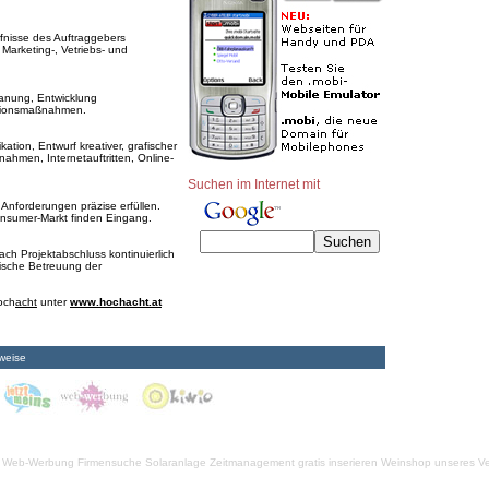
nisse des Auftraggebers
Marketing-, Vetriebs- und
nung, Entwicklung
ationsmaßnahmen.
tion, Entwurf kreativer, grafischer
hmen, Internetauftritten, Online-
Suchen im Internet mit
Anforderungen präzise erfüllen.
nsumer-Markt finden Eingang.
h Projektabschluss kontinuierlich
rische Betreuung der
hoch
acht
unter
www.hochacht.at
weise
Web-Werbung Firmensuche
Solaranlage
Zeitmanagement
gratis inserieren
Weinshop unseres Ve