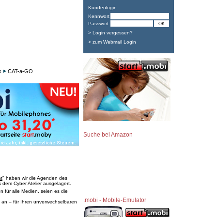
Kundenlogin
Kennwort
Passwort
> Login vergessen?
> zum Webmail Login
s
CAT-a-GO
Suche bei Amazon
t
" haben wir die Agenden des
 dem Cyber Atelier ausgelagert.
 für alle Medien, seien es die
.mobi - Mobile-Emulator
 an – für Ihren unverwechselbaren