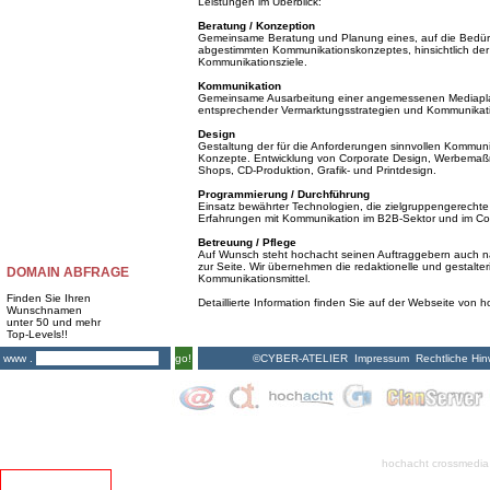
Leistungen im Überblick:
Beratung / Konzeption
Gemeinsame Beratung und Planung eines, auf die Bedürf
abgestimmten Kommunikationskonzeptes, hinsichtlich der 
Kommunikationsziele.
Kommunikation
Gemeinsame Ausarbeitung einer angemessenen Mediapla
entsprechender Vermarktungsstrategien und Kommunik
Design
Gestaltung der für die Anforderungen sinnvollen Kommunika
Konzepte. Entwicklung von Corporate Design, Werbemaßna
Shops, CD-Produktion, Grafik- und Printdesign.
Programmierung / Durchführung
Einsatz bewährter Technologien, die zielgruppengerechte 
Erfahrungen mit Kommunikation im B2B-Sektor und im Co
Betreuung / Pflege
Auf Wunsch steht hochacht seinen Auftraggebern auch nac
zur Seite. Wir übernehmen die redaktionelle und gestalte
DOMAIN ABFRAGE
Kommunikationsmittel.
Finden Sie Ihren
Detaillierte Information finden Sie auf der Webseite von 
Wunschnamen
unter 50 und mehr
Top-Levels!!
©CYBER-ATELIER
Impressum
Rechtliche Hin
www .
go!
hochacht crossmedia