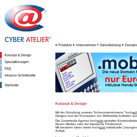
Produkte
Unternehmen
Dienstleistung
Domain
Konzept & Design
Speziallösungen
FAQ
Inkasso-Schnittstelle
Startseite
Konzept & Design
Mit der Gründung unseres Tocherunternehmens "hoch
ach
Designs und der Konzeption von Multimedia-Auftritten aus
Die Crossmedia Agentur hoch
acht
gestaltet Kommunikation
Neuen Medien oder der klassische Printbereich.
Mit kreativen Ideen bietet hoch
acht
individuelle Lösungen
Auftritt.