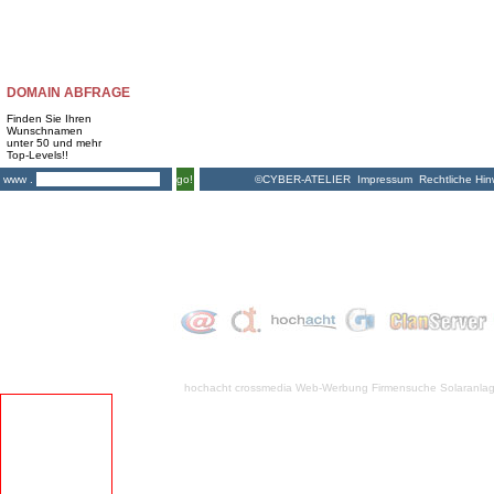
DOMAIN ABFRAGE
Finden Sie Ihren
Wunschnamen
unter 50 und mehr
Top-Levels!!
©CYBER-ATELIER
Impressum
Rechtliche Hin
www .
go!
hochacht crossmedia
Web-Werbung Firmensuche
Solaranla