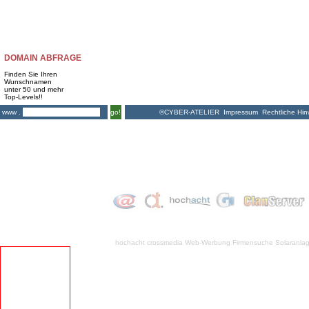
DOMAIN ABFRAGE
Finden Sie Ihren
Wunschnamen
unter 50 und mehr
Top-Levels!!
©CYBER-ATELIER
Impressum
Rechtliche Hin
www .
go!
hochacht crossmedia
Web-Werbung Firmensuche
Solaranla