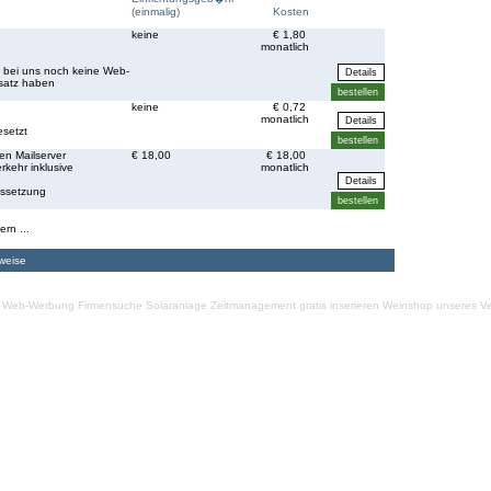
(einmalig)
Kosten
keine
€ 1,80
monatlich
ie bei uns noch keine Web-
nsatz haben
keine
€ 0,72
monatlich
setzt
en Mailserver
€ 18,00
€ 18,00
rkehr inklusive
monatlich
ussetzung
ern ...
weise
Web-Werbung Firmensuche
Solaranlage
Zeitmanagement
gratis inserieren
Weinshop unseres Ve