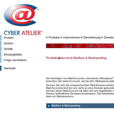
Produkte
Unternehmen
Dienstleistung
Domain
Produkt
System
Vorteile
Einsatzgebiete
Produkt�bersicht Mailbox & Mailspooling
Frage und Antwort
Startseite
Sie benötigen nur Mail-Accounts, und keinen Webspace?
brauchen Sie mehr Accounts, als bei den Webspaces dab
Suchen Sie sich die entsprechenden Mail-Services einfac
Mail-Accounts sind bei uns nicht an eine Domain gebunde
können einen Mail-Account mit allen bei uns registrierten 
Service befindlichen Domains kombinieren. Die Administrat
über ein Websinterface.
Mailbox & Mailspooling