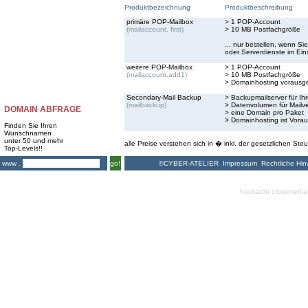
Produktbezeichnung
Produktbeschreibung
primäre POP-Mailbox
> 1 POP-Account
(mailaccount. first)
> 10 MB Postfachgröße
... nur bestellen, wenn S
oder Serverdienste im Ei
weitere POP-Mailbox
> 1 POP-Account
(mailaccount.add1)
> 10 MB Postfachgröße
> Domainhosting vorausge
Secondary-Mail Backup
> Backupmailserver für Ihr
(mailbackup)
> Datenvolumen für Mailve
DOMAIN ABFRAGE
> eine Domain pro Paket
> Domainhosting ist Vora
Finden Sie Ihren
Wunschnamen
unter 50 und mehr
alle Preise verstehen sich in � inkl. der gesetzlichen Steu
Top-Levels!!
©CYBER-ATELIER
Impressum
Rechtliche Hin
www .
go!
hochacht crossmedia