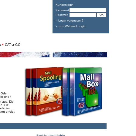
Kundenlogin
Kennwort
Passwort
> Login vergessen?
> zum Webmail Login
s
CAT-a-GO
 Oder
ei sind?
h aus. Die
n. Sie
oder im
ion erfolgt
Einrichtungsgeb�hr