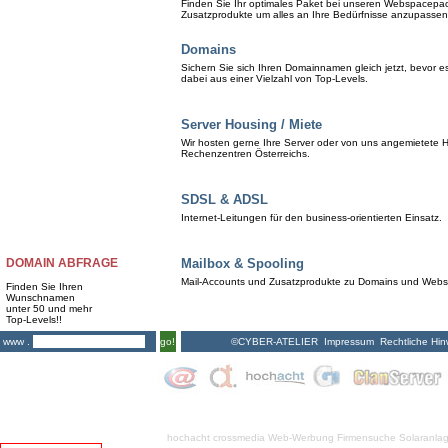
Finden Sie Ihr optimales Paket bei unseren Webspacepa
Zusatzprodukte um alles an Ihre Bedürfnisse anzupassen
Domains
Sichern Sie sich Ihren Domainnamen gleich jetzt, bevor 
dabei aus einer Vielzahl von Top-Levels.
Server Housing / Miete
Wir hosten gerne Ihre Server oder von uns angemietete H
Rechenzentren Österreichs.
SDSL & ADSL
Internet-Leitungen für den business-orientierten Einsatz.
DOMAIN ABFRAGE
Mailbox & Spooling
Mail-Accounts und Zusatzprodukte zu Domains und Web
Finden Sie Ihren
Wunschnamen
unter 50 und mehr
Top-Levels!!
©CYBER-ATELIER
Impressum
Rechtliche Hin
www .
go!
hochacht crossmedia
Web-Werbung Firmensuche
Solaranla