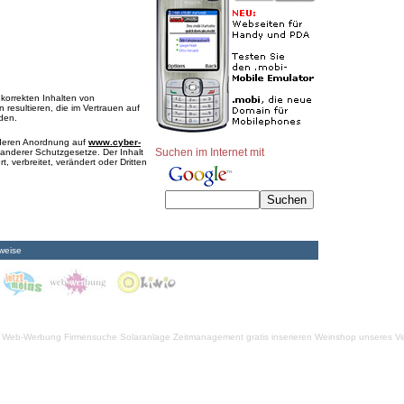
nkorrekten Inhalten von
 resultieren, die im Vertrauen auf
rden.
e deren Anordnung auf
www.cyber-
Suchen im Internet mit
anderer Schutzgesetze. Der Inhalt
, verbreitet, verändert oder Dritten
weise
Web-Werbung Firmensuche
Solaranlage
Zeitmanagement
gratis inserieren
Weinshop unseres Ve