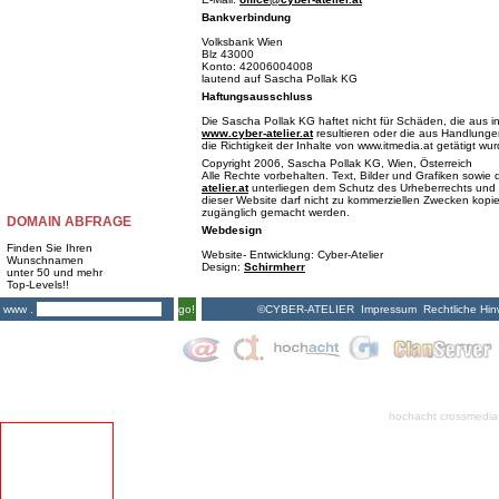
Bankverbindung
Volksbank Wien
Blz 43000
Konto: 42006004008
lautend auf Sascha Pollak KG
Haftungsausschluss
Die Sascha Pollak KG haftet nicht für Schäden, die aus i
www.cyber-atelier.at
resultieren oder die aus Handlungen
die Richtigkeit der Inhalte von www.itmedia.at getätigt wu
Copyright 2006, Sascha Pollak KG, Wien, Österreich
Alle Rechte vorbehalten. Text, Bilder und Grafiken sowi
atelier.at
unterliegen dem Schutz des Urheberrechts und 
dieser Website darf nicht zu kommerziellen Zwecken kopiert
zugänglich gemacht werden.
DOMAIN ABFRAGE
Webdesign
Finden Sie Ihren
Website- Entwicklung: Cyber-Atelier
Wunschnamen
Design:
Schirmherr
unter 50 und mehr
Top-Levels!!
©CYBER-ATELIER
Impressum
Rechtliche Hin
www .
go!
hochacht crossmedia