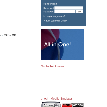
Kundenlogin
Kennwort
Passwort
> Login vergessen?
> zum Webmail Login
s
CAT-a-GO
Suche bei Amazon
.mobi - Mobile-Emulator