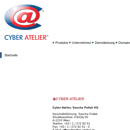
Produkte
Unternehmen
Dienstleistung
Domain
Startseite
�CYBER-ATELIER
Cyber-Atelier, Sascha Pollak KG
Geschäftsführung: Sascha Pollak
Shuttleworthstr. 4-8/Obj 50
A-1210 Wien
Telefon: +43 / 1 / 272 92 51
Fax: +43 / 1 / 272 92 51 - 0
E-Mail:
office@cyber-atelier.at