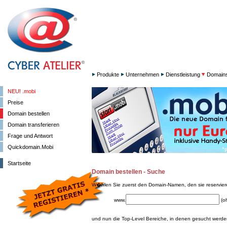
Produkte
Unternehmen
Dienstleistung
Domain
NEU! .mobi
Preise
Domain bestellen
Domain transferieren
Frage und Antwort
Quickdomain.Mobi
Startseite
Domain bestellen - Suche
W�hlen Sie zuerst den Domain-Namen, den sie reservie
www.
(o
und nun die Top-Level Bereiche, in denen gesucht werden