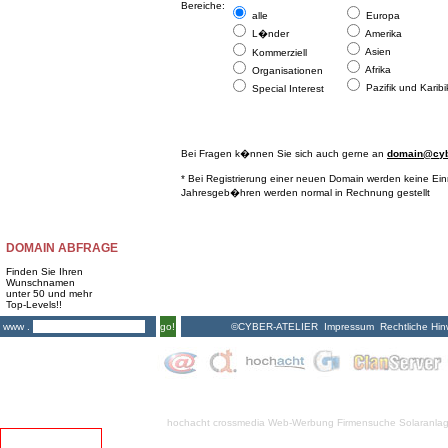
Bereiche:
alle
Europa
L�nder
Amerika
Asien
Kommerziell
Afrika
Organisationen
Pazifik und Karibi
Special Interest
Bei Fragen k�nnen Sie sich auch gerne an
domain@cybe
* Bei Registrierung einer neuen Domain werden keine Ei
Jahresgeb�hren werden normal in Rechnung gestellt
DOMAIN ABFRAGE
Finden Sie Ihren
Wunschnamen
unter 50 und mehr
Top-Levels!!
©CYBER-ATELIER
Impressum
Rechtliche Hin
www .
go!
hochacht crossmedia
Web-Werbung Firmensuche
Solaranla