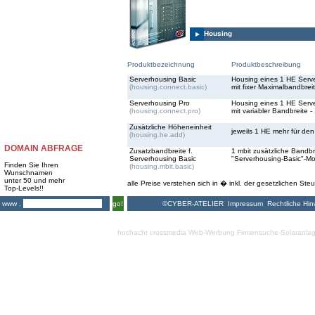
Housing
Produktbezeichnung
Produktbeschreibung
Serverhousing Basic
Housing eines 1 HE Server
(housing.connect.basic)
mit fixer Maximalbandbrei
Serverhousing Pro
Housing eines 1 HE Server
(housing.connect.pro)
mit variabler Bandbreite - 
Zusätzliche Höheneinheit
jeweils 1 HE mehr für den
(housing.he.add)
DOMAIN ABFRAGE
Zusatzbandbreite f.
1 mbit zusätzliche Bandbre
Serverhousing Basic
"Serverhousing-Basic"-Mo
Finden Sie Ihren
(housing.mbit.basic)
Wunschnamen
unter 50 und mehr
alle Preise verstehen sich in � inkl. der gesetzlichen Steu
Top-Levels!!
©CYBER-ATELIER
Impressum
Rechtliche Hin
www .
go!
hochacht crossmedia
Web-Werbung Firmensuche
Solaranla