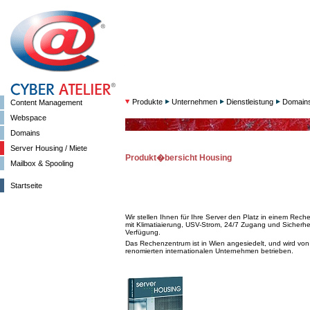
Produkte
Unternehmen
Dienstleistung
Domain
Content Management
Webspace
Domains
Server Housing / Miete
Produkt�bersicht Housing
Mailbox & Spooling
Startseite
Wir stellen Ihnen für Ihre Server den Platz in einem Rec
mit Klimatiaierung, USV-Strom, 24/7 Zugang und Sicherhei
Verfügung.
Das Rechenzentrum ist in Wien angesiedelt, und wird vo
renomierten internationalen Unternehmen betrieben.