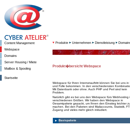
Produkte
Unternehmen
Dienstleistung
Domain
Content Management
Webspace
Domains
Server Housing / Miete
Produkt�bersicht Webspace
Mailbox & Spooling
Startseite
Webspace für Ihren Internetauftritt können Sie bei uns in 
und Fülle bekommen. In den verschiedensten Kombinati
Mit Datenbank oder ohne. Auch PHP und Perl sind kein
Problem.
Natürlich gibt es bei uns den Webspace fürs Webhosting 
verschiedenen Größen. Wir haben den Webspace in
Gesamtpakete gepackt, um Ihnen den Einstieg leichter z
machen. Bei den Paketen sind Mailaccounts, Statistik, FT
Zugang und vieles mehr gleich inkludiert.
Basispakete