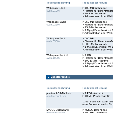
Produktbezeichnung
Produktbeschreibung
Webspace Start
> 100 MB Webspace
(web.0100)
> Flatrate für Datentransfe
> 10 E-Mail Account
> Adminstration über Webi
Webspace Basic
> 250 MB Webspace
(web.0250)
> Flatrate für Datentransfe
> 25 E-Mail Account
> 1 Mysql-Datenbank mit 
> Adminstration über Webi
Webspace Profi
> 500 MB
(web.0500)
> Flatrate für Datentransfe
> 50 E-Mail Accounts
> 1 Mysql-Datenbank mit 
> Adminstration über Webi
Webspace Profi XL
> 1 GB
(web.1000)
> Flatrate für Datentransfe
> 100 E-Mail Accounts
> 2 Mysql-Datenbank mit 
> Adminstration über Webi
Zusatzprodukte
Produktbezeichnung
Produktbeschreibung
primäre POP-Mailbox
> 1 POP-Account
(mailaccount. first)
> 10 MB Postfachgröße
... nur bestellen, wenn S
oder Serverdienste im Ei
MySQL Datenbank
> MySQL Datenbank
(mysql.database)
> 100 MB Dataspace