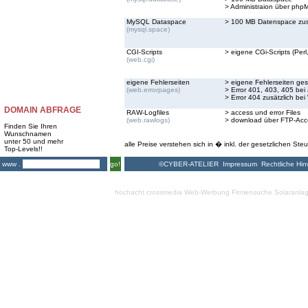
> Administraion über ph
MySQL Dataspace
> 100 MB Datenspace zus
(mysql.space)
CGI-Scripts
> eigene CGi-Scripts (Perl,
(web.cgi)
eigene Fehlerseiten
> eigene Fehlerseiten ges
(web.errorpages)
> Error 401, 403, 405 bei
> Error 404 zusätzlich bei
DOMAIN ABFRAGE
RAW-Logfiles
> access und error Files
(web.rawlogs)
> download über FTP-Acc
Finden Sie Ihren
Wunschnamen
unter 50 und mehr
alle Preise verstehen sich in � inkl. der gesetzlichen Steu
Top-Levels!!
©CYBER-ATELIER
Impressum
Rechtliche Hin
www .
go!
hochacht crossmedia
Web-Werbung Firmensuche
Solaranla