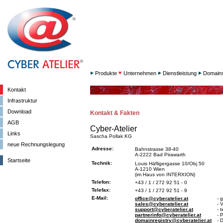
Produkte
Unternehmen
Dienstleistung
Domain
Kontakt
Infrastruktur
Download
Kontakt & Fakten
AGB
Cyber-Atelier
Links
Sascha Pollak KG
neue Rechnungslegung
Adresse:
Bahnstrasse 38-40
A-2222 Bad Pirawarth
Startseite
Technik:
Louis Häfligergasse 10/Obj 50
A-1210 Wien
(im Haus von INTERXION)
Telefon:
+43 / 1 / 272 92 51 - 0
Telefax:
+43 / 1 / 272 92 51 - 9
E-Mail:
office@cyberatelier.at
- 
sales@cyberatelier.at
- 
support@cyberatelier.at
- 
partnerinfo@cyberatelier.at
- 
domainregistry@cyberatelier.at
- 