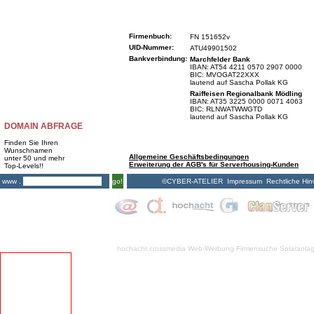
Firmenbuch:
FN 151652v
UID-Nummer:
ATU49901502
Bankverbindung:
Marchfelder Bank
IBAN: AT54 4211 0570 2907 0000
BIC: MVOGAT22XXX
lautend auf Sascha Pollak KG
Raiffeisen Regionalbank Mödling
IBAN: AT35 3225 0000 0071 4063
BIC: RLNWATWWGTD
lautend auf Sascha Pollak KG
DOMAIN ABFRAGE
Finden Sie Ihren
Wunschnamen
Allgemeine Geschäftsbedingungen
unter 50 und mehr
Erweiterung der AGB's für Serverhousing-Kunden
Top-Levels!!
©CYBER-ATELIER
Impressum
Rechtliche Hin
www .
go!
hochacht crossmedia
Web-Werbung Firmensuche
Solaranla