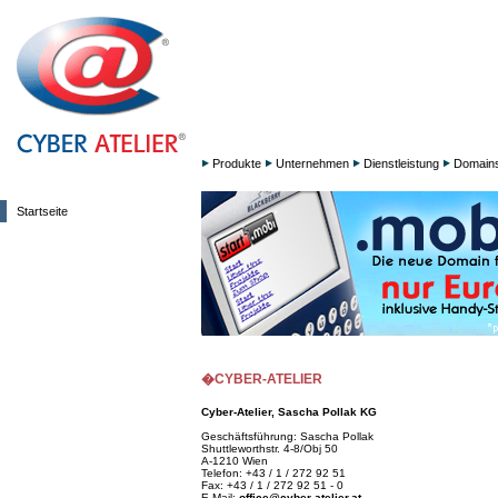
Produkte
Unternehmen
Dienstleistung
Domain
Startseite
�CYBER-ATELIER
Cyber-Atelier, Sascha Pollak KG
Geschäftsführung: Sascha Pollak
Shuttleworthstr. 4-8/Obj 50
A-1210 Wien
Telefon: +43 / 1 / 272 92 51
Fax: +43 / 1 / 272 92 51 - 0
E-Mail:
office@cyber-atelier.at