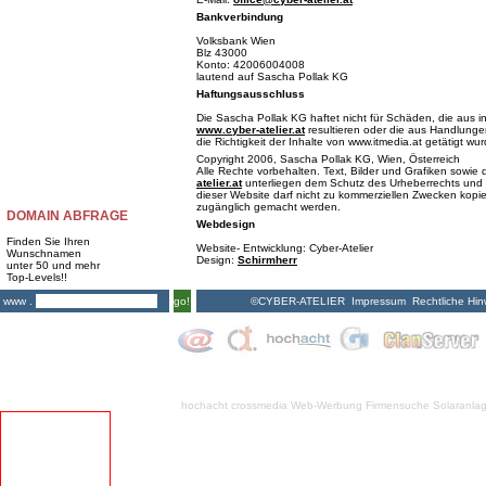
Bankverbindung
Volksbank Wien
Blz 43000
Konto: 42006004008
lautend auf Sascha Pollak KG
Haftungsausschluss
Die Sascha Pollak KG haftet nicht für Schäden, die aus i
www.cyber-atelier.at
resultieren oder die aus Handlungen
die Richtigkeit der Inhalte von www.itmedia.at getätigt wu
Copyright 2006, Sascha Pollak KG, Wien, Österreich
Alle Rechte vorbehalten. Text, Bilder und Grafiken sowi
atelier.at
unterliegen dem Schutz des Urheberrechts und 
dieser Website darf nicht zu kommerziellen Zwecken kopiert
zugänglich gemacht werden.
DOMAIN ABFRAGE
Webdesign
Finden Sie Ihren
Website- Entwicklung: Cyber-Atelier
Wunschnamen
Design:
Schirmherr
unter 50 und mehr
Top-Levels!!
©CYBER-ATELIER
Impressum
Rechtliche Hin
www .
go!
hochacht crossmedia
Web-Werbung Firmensuche
Solaranla