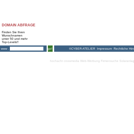
DOMAIN ABFRAGE
Finden Sie Ihren
Wunschnamen
unter 50 und mehr
Top-Levels!!
©CYBER-ATELIER
Impressum
Rechtliche Hin
www .
go!
hochacht crossmedia
Web-Werbung Firmensuche
Solaranla