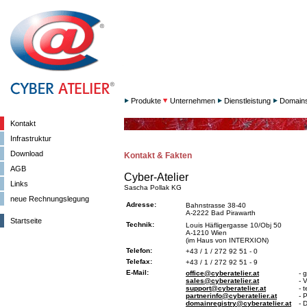
Produkte
Unternehmen
Dienstleistung
Domain
Kontakt
Infrastruktur
Download
Kontakt & Fakten
AGB
Cyber-Atelier
Links
Sascha Pollak KG
neue Rechnungslegung
Adresse:
Bahnstrasse 38-40
A-2222 Bad Pirawarth
Startseite
Technik:
Louis Häfligergasse 10/Obj 50
A-1210 Wien
(im Haus von INTERXION)
Telefon:
+43 / 1 / 272 92 51 - 0
Telefax:
+43 / 1 / 272 92 51 - 9
E-Mail:
office@cyberatelier.at
- 
sales@cyberatelier.at
- 
support@cyberatelier.at
- 
partnerinfo@cyberatelier.at
- 
domainregistry@cyberatelier.at
- 