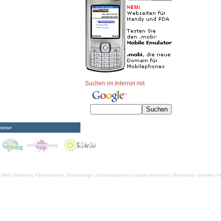
Suchen im Internet mit
weise
Web-Werbung Firmensuche
Solaranlage
Zeitmanagement
gratis inserieren
Weinshop unseres Ve