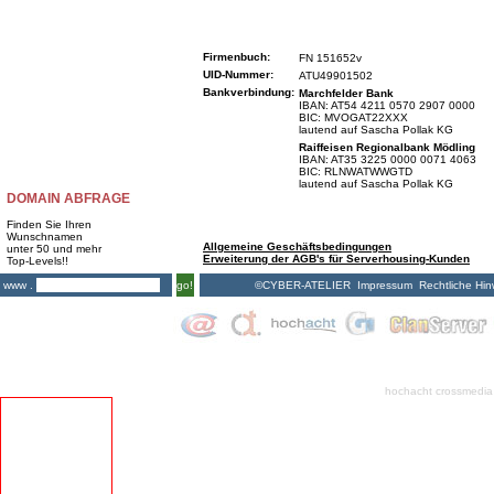
Firmenbuch:
FN 151652v
UID-Nummer:
ATU49901502
Bankverbindung:
Marchfelder Bank
IBAN: AT54 4211 0570 2907 0000
BIC: MVOGAT22XXX
lautend auf Sascha Pollak KG
Raiffeisen Regionalbank Mödling
IBAN: AT35 3225 0000 0071 4063
BIC: RLNWATWWGTD
lautend auf Sascha Pollak KG
DOMAIN ABFRAGE
Finden Sie Ihren
Wunschnamen
Allgemeine Geschäftsbedingungen
unter 50 und mehr
Erweiterung der AGB's für Serverhousing-Kunden
Top-Levels!!
©CYBER-ATELIER
Impressum
Rechtliche Hin
www .
go!
hochacht crossmedia