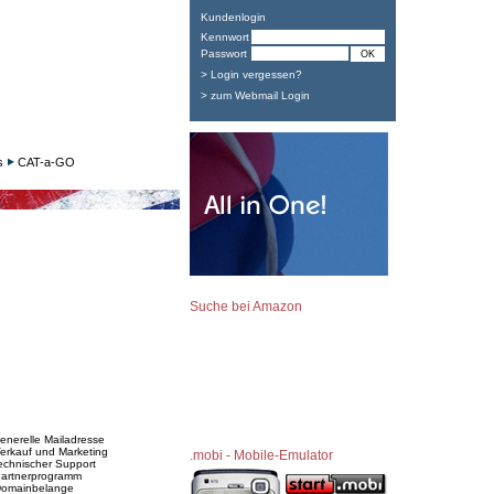
Kundenlogin
Kennwort
Passwort
> Login vergessen?
> zum Webmail Login
s
CAT-a-GO
Suche bei Amazon
generelle Mailadresse
Verkauf und Marketing
.mobi - Mobile-Emulator
technischer Support
Partnerprogramm
Domainbelange