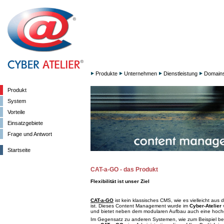
Produkte
Unternehmen
Dienstleistung
Domain
Produkt
System
Vorteile
Einsatzgebiete
Frage und Antwort
Startseite
CAT-a-GO - das Produkt
Flexibilität ist unser Ziel
CAT-a-GO
ist kein klassisches CMS, wie es vielleicht au
ist. Dieses Content Management wurde im
Cyber-Atelier
v
und bietet neben dem modularen Aufbau auch eine hochgra
Im Gegensatz zu anderen Systemen, wie zum Beispiel b