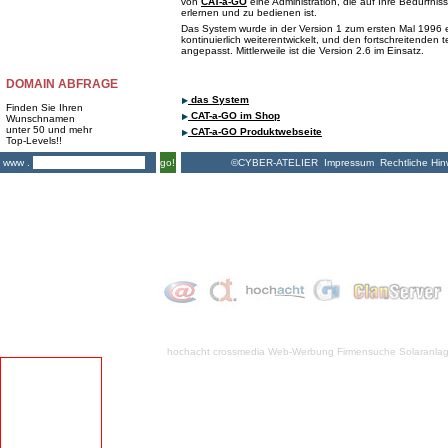
von
CAT-a-GO
eine Administration, die auf Ihre Bedürfnis
erlernen und zu bedienen ist.
Das System wurde in der Version 1 zum ersten Mal 1996 e
kontinuierlich weiterentwickelt, und den fortschreitenden
angepasst. Mittlerweile ist die Version 2.6 im Einsatz.
DOMAIN ABFRAGE
das System
Finden Sie Ihren
CAT-a-GO im Shop
Wunschnamen
unter 50 und mehr
CAT-a-GO Produktwebseite
Top-Levels!!
©CYBER-ATELIER
Impressum
Rechtliche Hin
www .
go!
hochacht crossmedia
Web-Werbung Firmensuche
Solaranla