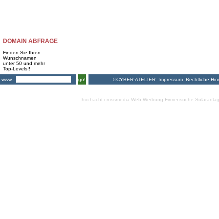
DOMAIN ABFRAGE
Finden Sie Ihren
Wunschnamen
unter 50 und mehr
Top-Levels!!
©CYBER-ATELIER
Impressum
Rechtliche Hin
www .
go!
hochacht crossmedia
Web-Werbung Firmensuche
Solaranla