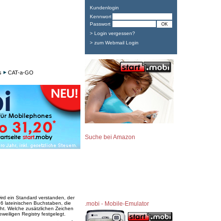
Kundenlogin
Kennwort
Passwort
> Login vergessen?
> zum Webmail Login
s
CAT-a-GO
Suche bei Amazon
wird ein Standard verstanden, der
26 lateinischen Buchstaben, die
.mobi - Mobile-Emulator
cht. Welche zusätzlichen Zeichen
weiligen Registry festgelegt.