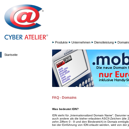
Produkte
Unternehmen
Dienstleistung
Domain
Startseite
FAQ - Domains
Was bedeutet IDN?
IDN steht für „Internationalized Domain Name“. Darunter 
auch andere als die bisher erlaubten ASCII-Zeichen (die 
zehn Ziffern 0 - 9 und den Bindestrich) in Domais ermögli
bei der Einführung von IDN erlaubt werden, wird von der je