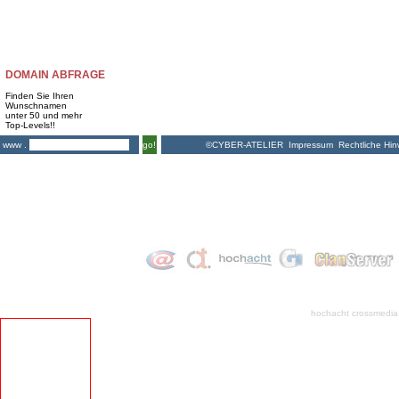
DOMAIN ABFRAGE
Finden Sie Ihren
Wunschnamen
unter 50 und mehr
Top-Levels!!
©CYBER-ATELIER
Impressum
Rechtliche Hin
www .
go!
hochacht crossmedia