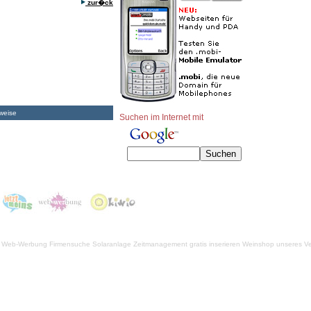
zur�ck
weise
Suchen im Internet mit
Web-Werbung Firmensuche
Solaranlage
Zeitmanagement
gratis inserieren
Weinshop unseres Ve