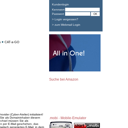
Kundenlogin
Kennwort
Passwort
> Login vergessen?
> zum Webmail Login
s
CAT-a-GO
Suche bei Amazon
der (Cyber-Atelier) initialisiert!
 Sie als Domaininhaber diesem
.mobi - Mobile-Emulator
chsel müssen Sie als
en per E-Mail geschehen, das
atisch generiertes E-Mail, in dem