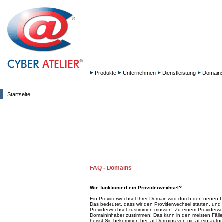
Produkte
Unternehmen
Dienstleistung
Domain
Startseite
FAQ - Domains
Wie funktioniert ein Providerwechsel?
Ein Providerwechsel Ihrer Domain wird durch den neuen Provi
Das bedeutet, dass wir den Providerwechsel starten, und
Providerwechsel zustimmen müssen. Zu einem Providerwe
Domaininhaber zustimmen! Das kann in den meisten Fäll
heisst Sie bekommen bei .at Domains von nic.at ein autom