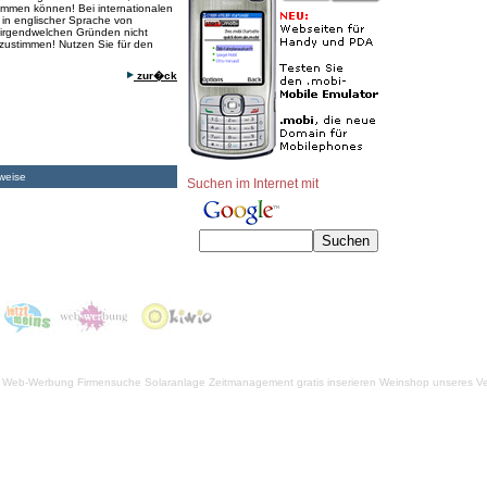
immen können! Bei internationalen
 in englischer Sprache von
 irgendwelchen Gründen nicht
 zustimmen! Nutzen Sie für den
zur�ck
weise
Suchen im Internet mit
Web-Werbung Firmensuche
Solaranlage
Zeitmanagement
gratis inserieren
Weinshop unseres Ve