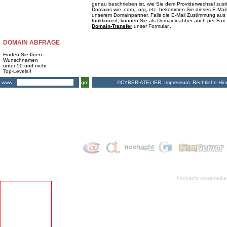
genau beschrieben ist, wie Sie dem Providerwechsel zust
Domains wie .com, .org, etc. bekommen Sie dieses E-Mail
unserem Domainpartner. Falls die E-Mail Zustimmung aus
funktioniert, können Sie als Domaininahber auch per Fax
Domain-Transfer
unser Formular...
DOMAIN ABFRAGE
Finden Sie Ihren
Wunschnamen
unter 50 und mehr
Top-Levels!!
©CYBER-ATELIER
Impressum
Rechtliche Hin
www .
go!
hochacht crossmedia