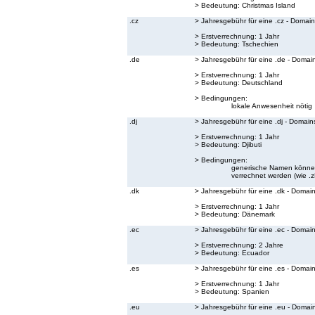
> Bedeutung:
Christmas Island
.cz
> Jahresgebühr für eine .cz - Domain
> Erstverrechnung: 1 Jahr
> Bedeutung:
Tschechien
.de
> Jahresgebühr für eine .de - Domai
> Erstverrechnung: 1 Jahr
> Bedeutung:
Deutschland
> Bedingungen:
lokale Anwesenheit nötig
.dj
> Jahresgebühr für eine .dj - Domain
> Erstverrechnung: 1 Jahr
> Bedeutung:
Djibuti
> Bedingungen:
generische Namen können 
verrechnet werden (wie .zB.
.dk
> Jahresgebühr für eine .dk - Domai
> Erstverrechnung: 1 Jahr
> Bedeutung:
Dänemark
.ec
> Jahresgebühr für eine .ec - Domai
> Erstverrechnung: 2 Jahre
> Bedeutung:
Ecuador
.es
> Jahresgebühr für eine .es - Domai
> Erstverrechnung: 1 Jahr
> Bedeutung:
Spanien
.eu
> Jahresgebühr für eine .eu - Domai