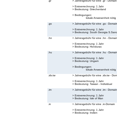
.gr
> Jahresgebühr für eine .gr - Domain
> Erstverrechnung: 1 Jahr
> Bedeutung:
Griechenland
> Bedingungen:
lokale Anwesenheit nötig
.gs
> Jahresgebühr für eine .gs - Domai
> Erstverrechnung: 1 Jahr
> Bedeutung:
South Georgia S.Sand
.hn
> Jahresgebühr für eine .hn - Domai
> Erstverrechnung: 1 Jahr
> Bedeutung:
Honduras
.hu
> Jahresgebühr für eine .hu - Domai
> Erstverrechnung: 1 Jahr
> Bedeutung:
Ungarn
> Bedingungen:
lokale Anwesenheit nötig
.idv.tw
> Jahresgebühr für eine .idv.tw - Do
> Erstverrechnung: 1 Jahr
> Bedeutung:
Taiwan - Individual
.im
> Jahresgebühr für eine .im - Domain
> Erstverrechnung: 1 Jahr
> Bedeutung:
Isle of Man
.in
> Jahresgebühr für eine .in-Domain
> Erstverrechnung: 1 Jahr
> Bedeutung:
Indien