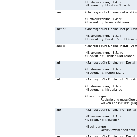
> Erstverrechnung: 1 Jahr
> Bedeutung:
Mauritius Network
.net.nr
> Jahresgebühr für eine .net.nr - Do
> Erstverrechnung: 1 Jahr
> Bedeutung:
Nuaru - Netzwerk
.net.pr
> Jahresgebühr für eine .net.pr - Do
> Erstverrechnung: 1 Jahr
> Bedeutung:
Puerto Rico - Netzwer
.net.tt
> Jahresgebühr für eine .net.tt - Do
> Erstverrechnung: 3 Jahre
> Bedeutung:
Trinidad und Tobago -
.nf
> Jahresgebühr für eine .nf - Domain
> Erstverrechnung: 1 Jahr
> Bedeutung:
Norfolk Island
.nl
> Jahresgebühr für eine .nl - Domain
> Erstverrechnung: 1 Jahr
> Bedeutung:
Niederlande
> Bedingungen:
Registrierung muss über 
Wir von uns zur Verfügung
.no
> Jahresgebühr für eine .no - Domai
> Erstverrechnung: 1 Jahr
> Bedeutung:
Norwegen
> Bedingungen:
lokale Anwesenheit nötig
.nr
> Jahresgebühr für eine .nr - Domain