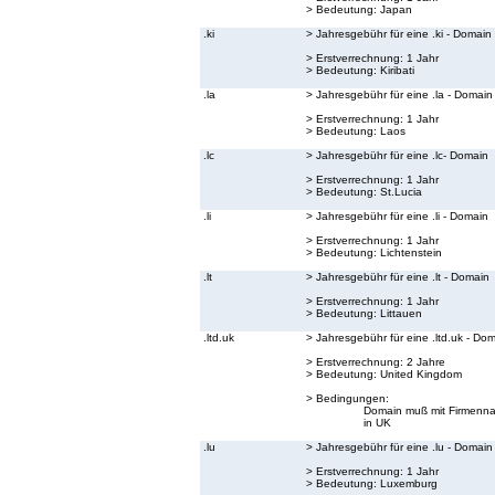
> Bedeutung:
Japan
.ki
> Jahresgebühr für eine .ki - Domain
> Erstverrechnung: 1 Jahr
> Bedeutung:
Kiribati
.la
> Jahresgebühr für eine .la - Domain
> Erstverrechnung: 1 Jahr
> Bedeutung:
Laos
.lc
> Jahresgebühr für eine .lc- Domain
> Erstverrechnung: 1 Jahr
> Bedeutung:
St.Lucia
.li
> Jahresgebühr für eine .li - Domain
> Erstverrechnung: 1 Jahr
> Bedeutung:
Lichtenstein
.lt
> Jahresgebühr für eine .lt - Domain
> Erstverrechnung: 1 Jahr
> Bedeutung:
Littauen
.ltd.uk
> Jahresgebühr für eine .ltd.uk - Do
> Erstverrechnung: 2 Jahre
> Bedeutung:
United Kingdom
> Bedingungen:
Domain muß mit Firmenna
in UK
.lu
> Jahresgebühr für eine .lu - Domain
> Erstverrechnung: 1 Jahr
> Bedeutung:
Luxemburg