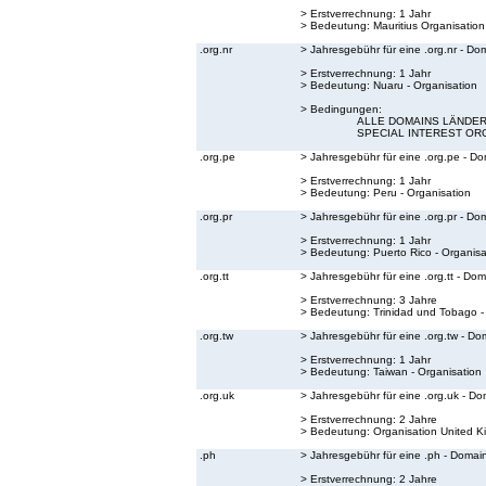
> Erstverrechnung: 1 Jahr
> Bedeutung:
Mauritius Organisation
.org.nr
> Jahresgebühr für eine .org.nr - Do
> Erstverrechnung: 1 Jahr
> Bedeutung:
Nuaru - Organisation
> Bedingungen:
ALLE DOMAINS LÄNDER 
SPECIAL INTEREST OR
.org.pe
> Jahresgebühr für eine .org.pe - D
> Erstverrechnung: 1 Jahr
> Bedeutung:
Peru - Organisation
.org.pr
> Jahresgebühr für eine .org.pr - Do
> Erstverrechnung: 1 Jahr
> Bedeutung:
Puerto Rico - Organisa
.org.tt
> Jahresgebühr für eine .org.tt - Do
> Erstverrechnung: 3 Jahre
> Bedeutung:
Trinidad und Tobago -
.org.tw
> Jahresgebühr für eine .org.tw - Do
> Erstverrechnung: 1 Jahr
> Bedeutung:
Taiwan - Organisation
.org.uk
> Jahresgebühr für eine .org.uk - Do
> Erstverrechnung: 2 Jahre
> Bedeutung:
Organisation United 
.ph
> Jahresgebühr für eine .ph - Domai
> Erstverrechnung: 2 Jahre