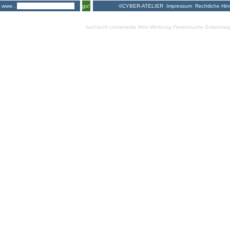
©CYBER-ATELIER
Impressum
Rechtliche Hin
www .
go!
hochacht crossmedia
Web-Werbung Firmensuche
Solaranla