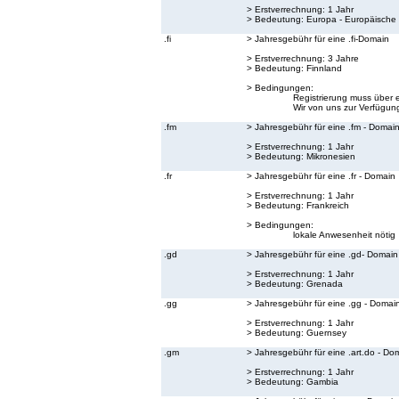
> Erstverrechnung: 1 Jahr
> Bedeutung:
Europa - Europäische
.fi
> Jahresgebühr für eine .fi-Domain
> Erstverrechnung: 3 Jahre
> Bedeutung:
Finnland
> Bedingungen:
Registrierung muss über 
Wir von uns zur Verfügung
.fm
> Jahresgebühr für eine .fm - Domai
> Erstverrechnung: 1 Jahr
> Bedeutung:
Mikronesien
.fr
> Jahresgebühr für eine .fr - Domain
> Erstverrechnung: 1 Jahr
> Bedeutung:
Frankreich
> Bedingungen:
lokale Anwesenheit nötig
.gd
> Jahresgebühr für eine .gd- Domain
> Erstverrechnung: 1 Jahr
> Bedeutung:
Grenada
.gg
> Jahresgebühr für eine .gg - Domai
> Erstverrechnung: 1 Jahr
> Bedeutung:
Guernsey
.gm
> Jahresgebühr für eine .art.do - Do
> Erstverrechnung: 1 Jahr
> Bedeutung:
Gambia