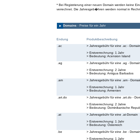
* Bei Registrierung einer neuen Domain werden keine E
verrechnet. Die Jahresgeb�hren werden normal in Rechn
Domains
- Preise für ein Jahr
Endung
Produktbeschreibung
.ac
> Jahresgebühr für eine .ac - Domai
> Erstverrechnung: 1 Jahr
> Bedeutung:
Acension Island
.ag
> Jahresgebühr für eine .ag - Domai
> Erstverrechnung: 2 Jahre
> Bedeutung:
Antigua Barbados
.am
> Jahresgebühr für eine .am - Domai
> Erstverrechnung: 1 Jahr
> Bedeutung:
Armenien
.art.do
> Jahresgebühr für eine .art.do - Do
> Erstverrechnung: 2 Jahre
> Bedeutung:
Dominikanische Republ
.at
> Jahresgebühr für eine .at-Domain
> Erstverrechnung: 1 Jahr
> Bedeutung:
Österreich
.be
> Jahresgebühr für eine .be - Domai
> Erstverrechnung: 1 Jahr