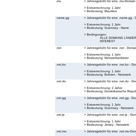
.mu
> Jahresgebühr für eine .mu-Domain
> Erstverrechnung: 1 Jahr
> Bedeutung:
Mauritius
.name.gg
> Jahresgebühr für eine .name.gg -
> Erstverrechnung: 1 Jahr
> Bedeutung:
Guernsey - Name
> Bedingungen:
ALLE DOMAINS LÄNDER
INTEREST
.net
> Jahresgebühr für eine .net - Doma
> Erstverrechnung: 1 Jahr
> Bedeutung:
Netzwerkanbieter
.net.bo
> Jahresgebühr für eine .net.bo - D
> Erstverrechnung: 1 Jahr
> Bedeutung:
Bolivien - Netzwerk
.net.do
> Jahresgebühr für eine .net.do - D
> Erstverrechnung: 2 Jahre
> Bedeutung:
Dominikanische Republ
.net.gg
> Jahresgebühr für eine .net.gg - D
> Erstverrechnung: 1 Jahr
> Bedeutung:
Guernsey - Netzwerk
.net.je
> Jahresgebühr für eine .net.je - Do
> Erstverrechnung: 1 Jahr
> Bedeutung:
Jersey - Netzwerk
.net.mu
> Jahresgebühr für eine .net.mu-Do