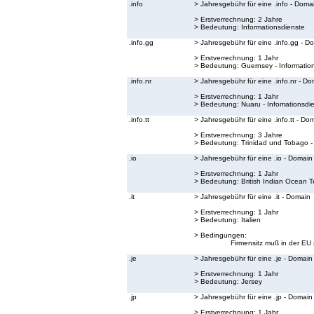
.info
> Jahresgebühr für eine .info - Doma
> Erstverrechnung: 2 Jahre
> Bedeutung:
Informationsdienste
.info.gg
> Jahresgebühr für eine .info.gg - D
> Erstverrechnung: 1 Jahr
> Bedeutung:
Guernsey - Informatio
.info.nr
> Jahresgebühr für eine .info.nr - D
> Erstverrechnung: 1 Jahr
> Bedeutung:
Nuaru - Infomationsdi
.info.tt
> Jahresgebühr für eine .info.tt - Do
> Erstverrechnung: 3 Jahre
> Bedeutung:
Trinidad und Tobago -
.io
> Jahresgebühr für eine .io - Domain
> Erstverrechnung: 1 Jahr
> Bedeutung:
British Indian Ocean Te
.it
> Jahresgebühr für eine .it - Domain
> Erstverrechnung: 1 Jahr
> Bedeutung:
Italien
> Bedingungen:
Firmensitz muß in der EU 
.je
> Jahresgebühr für eine .je - Domain
> Erstverrechnung: 1 Jahr
> Bedeutung:
Jersey
.jp
> Jahresgebühr für eine .jp - Domain
> Erstverrechnung: 1 Jahr