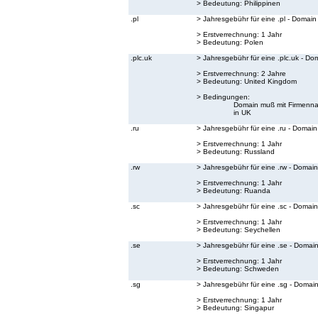
> Bedeutung:
Philippinen
.pl
> Jahresgebühr für eine .pl - Domain
> Erstverrechnung: 1 Jahr
> Bedeutung:
Polen
.plc.uk
> Jahresgebühr für eine .plc.uk - Do
> Erstverrechnung: 2 Jahre
> Bedeutung:
United Kingdom
> Bedingungen:
Domain muß mit Firmenna
in UK
.ru
> Jahresgebühr für eine .ru - Domain
> Erstverrechnung: 1 Jahr
> Bedeutung:
Russland
.rw
> Jahresgebühr für eine .rw - Domain
> Erstverrechnung: 1 Jahr
> Bedeutung:
Ruanda
.sc
> Jahresgebühr für eine .sc - Domain
> Erstverrechnung: 1 Jahr
> Bedeutung:
Seychellen
.se
> Jahresgebühr für eine .se - Domai
> Erstverrechnung: 1 Jahr
> Bedeutung:
Schweden
.sg
> Jahresgebühr für eine .sg - Domai
> Erstverrechnung: 1 Jahr
> Bedeutung:
Singapur