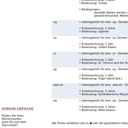
> Bedeutung:
Tuvalu
> Bedingungen:
spezielle Namen werden v
speziell behandelt. Mehrk
.ug
> Jahresgebühr für eine .ug - Domai
> Erstverrechnung: 2 Jahre
> Bedeutung:
Uganda
.us
> Jahresgebühr für eine .us- Domain
> Erstverrechnung: 1 Jahr
> Bedeutung:
United States
.vc
> Jahresgebühr für eine .vc - Domain
> Erstverrechnung: 1 Jahr
> Bedeutung:
St. Vincent and the G
.vg
> Jahresgebühr für eine .vg - Domai
> Erstverrechnung: 1 Jahr
> Bedeutung:
Virgin Island (brit.)
.web.do
> Jahresgebühr für eine .web.do - D
> Erstverrechnung: 2 Jahre
> Bedeutung:
Dominikanische Repub
.ws
> Jahresgebühr für eine .ws - Domai
> Erstverrechnung: 2 Jahre
DOMAIN ABFRAGE
> Bedeutung:
West Samoa
Finden Sie Ihren
Wunschnamen
unter 50 und mehr
alle Preise verstehen sich in � inkl. der gesetzlichen Steu
Top-Levels!!