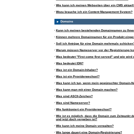
·
Wie kann ich meinen Webseiten über ein CMS aktuell
·
Wozu brauche ich ein Content Management System?
Domains
·
Kann ich meinen bestehenden Domainnamen zu Ihne
·
Können mehrere Domainnamen für ein Produkt einge
·
Soll ich Anträge für eine Domain mehrmals schicken
·
Warum müssen Nameserver vor der Registrierung kon
·
Was bedeutet "First come first served" und wie wird 
·
Was bedeutet IDN?
·
Was ist ein Domain-Inhaber?
·
Was ist ein Providerwechsel?
·
Was kann ich tun, wenn mein gewünschter Domain-N
·
Was kann man mit einer Domain machen?
·
Was sind ASCII-Zeichen?
·
Was sind Nameserver?
·
Wie funktioniert ein Providerwechsel?
·
Wie ist es möglich, dass die Domain zum Zeitpunkt de
und jetzt doch vergeben ist?
·
Wie kann ich meine Domain verwalten?
·
Wie lange dauert eine Domain-Registrierung?