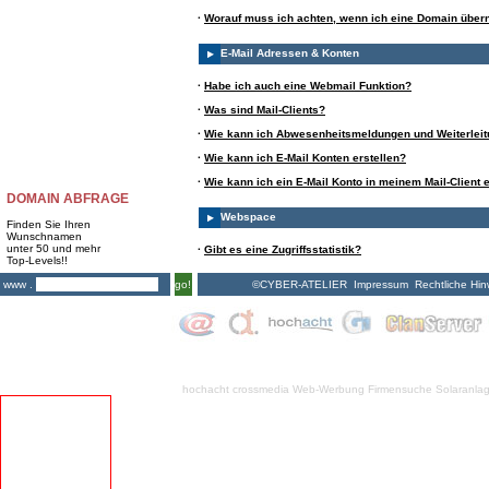
·
Worauf muss ich achten, wenn ich eine Domain übe
E-Mail Adressen & Konten
·
Habe ich auch eine Webmail Funktion?
·
Was sind Mail-Clients?
·
Wie kann ich Abwesenheitsmeldungen und Weiterleit
·
Wie kann ich E-Mail Konten erstellen?
·
Wie kann ich ein E-Mail Konto in meinem Mail-Client 
DOMAIN ABFRAGE
Webspace
Finden Sie Ihren
Wunschnamen
unter 50 und mehr
·
Gibt es eine Zugriffsstatistik?
Top-Levels!!
©CYBER-ATELIER
Impressum
Rechtliche Hin
www .
go!
hochacht crossmedia
Web-Werbung Firmensuche
Solaranla