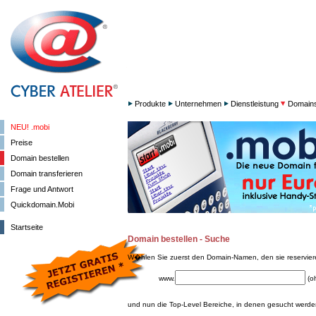
Produkte
Unternehmen
Dienstleistung
Domain
NEU! .mobi
Preise
Domain bestellen
Domain transferieren
Frage und Antwort
Quickdomain.Mobi
Startseite
Domain bestellen - Suche
W�hlen Sie zuerst den Domain-Namen, den sie reservie
www.
(o
und nun die Top-Level Bereiche, in denen gesucht werden