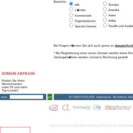
Bereiche:
alle
Europa
L�nder
Amerika
Asien
Kommerziell
Afrika
Organisationen
Pazifik und Karibi
Special Interest
Bei Fragen k�nnen Sie sich auch gerne an
domain@cybe
* Bei Registrierung einer neuen Domain werden keine Ei
Jahresgeb�hren werden normal in Rechnung gestellt
DOMAIN ABFRAGE
Finden Sie Ihren
Wunschnamen
unter 50 und mehr
Top-Levels!!
©CYBER-ATELIER
Impressum
Rechtliche Hin
www .
go!
hochacht crossmedia
Web-Werbung Firmensuche
Solaranla