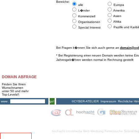
Bereiche:
alle
Europa
L�nder
Amerika
Asien
Kommerziell
Afrika
Organisationen
Pazifik und Karibi
Special Interest
Bei Fragen k�nnen Sie sich auch gerne an
domain@cybe
* Bei Registrierung einer neuen Domain werden keine Ei
Jahresgeb�hren werden normal in Rechnung gestellt
DOMAIN ABFRAGE
Finden Sie Ihren
Wunschnamen
unter 50 und mehr
Top-Levels!!
©CYBER-ATELIER
Impressum
Rechtliche Hin
www .
go!
hochacht crossmedia
Web-Werbung Firmensuche
Solaranla