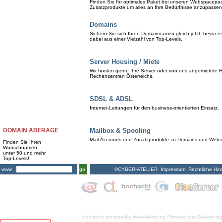
Finden Sie Ihr optimales Paket bei unseren Webspacepa
Zusatzprodukte um alles an Ihre Bedürfnisse anzupassen
Domains
Sichern Sie sich Ihren Domainnamen gleich jetzt, bevor 
dabei aus einer Vielzahl von Top-Levels.
Server Housing / Miete
Wir hosten gerne Ihre Server oder von uns angemietete H
Rechenzentren Österreichs.
SDSL & ADSL
Internet-Leitungen für den business-orientierten Einsatz.
DOMAIN ABFRAGE
Mailbox & Spooling
Mail-Accounts und Zusatzprodukte zu Domains und Web
Finden Sie Ihren
Wunschnamen
unter 50 und mehr
Top-Levels!!
©CYBER-ATELIER
Impressum
Rechtliche Hin
www .
go!
hochacht crossmedia
Web-Werbung Firmensuche
Solaranla