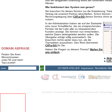
und der langjährien Erfahrung eines der führenden Inkas
Häuser.
Wie funktioniert das System nun genau?
Sie brauchen für dieses Service nur die Erweiterung "Ink
Vertrag mit unserem Partner abschließen. Schon können 
Rechnungslegung über
CAT-a-GO
dieses Service ohne w
nutzen.
In der Administration haben sie auf der Startseite
eine neue Schaltfläche, die ein entsprechendes
Fenster mit der Liste aller zu inkassierenden
Kunden anzeigt. Sie können nun entscheiden,
welche Daten weitergeleitet werden sollen. Die
Übergabe erfolgt völlig automatisch. Sie
brauchen nichts weiter dazu tun, als die
Transaktion auszulösen. Den Rest übernimmt
CAT-a-GO
für Sie.
DOMAIN ABFRAGE
Haben Sie Fragen zu diesem Thema?
Mailen Sie
uns einfach
...
Finden Sie Ihren
Wunschnamen
Akt
unter 50 und mehr
CAT
Top-Levels!!
©CYBER-ATELIER
Impressum
Rechtliche Hin
www .
go!
hochacht crossmedia
Web-Werbung Firmensuche
Solaranla