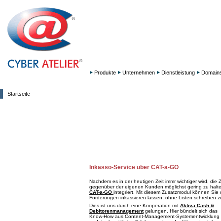
Produkte
Unternehmen
Dienstleistung
Domain
Startseite
Inkasso-Service über CAT-a-GO
Nachdem es in der heutigen Zeit immr wichtiger wird, die
gegenüber der eigenen Kunden möglichst gering zu halte
CAT-a-GO
integriert. Mit diesem Zusatzmodul können Sie d
Forderungen inkassieren lassen, ohne Listen schreiben 
Dies ist uns durch eine Kooperation mit
Aktiva Cash &
Debitorenmanagement
gelungen. Hier bündelt sich das
Know-How aus Content-Management-Systementwicklung