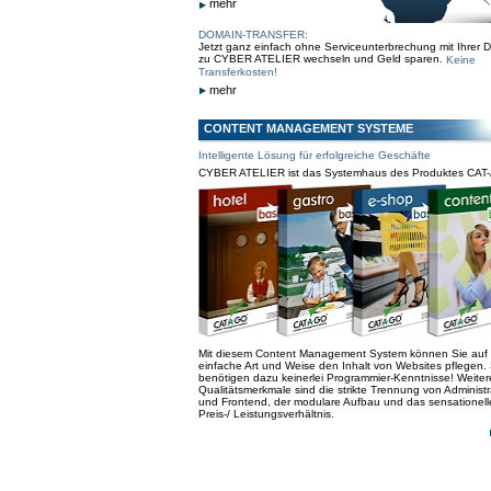
mehr
DOMAIN-TRANSFER:
Jetzt ganz einfach ohne Serviceunterbrechung mit Ihrer 
zu CYBER ATELIER wechseln und Geld sparen.
Keine
Transferkosten!
mehr
CONTENT MANAGEMENT SYSTEME
Intelligente Lösung für erfolgreiche Geschäfte
CYBER ATELIER ist das Systemhaus des Produktes CAT
Mit diesem Content Management System können Sie auf
einfache Art und Weise den Inhalt von Websites pflegen. 
benötigen dazu keinerlei Programmier-Kenntnisse! Weiter
Qualitätsmerkmale sind die strikte Trennung von Administr
und Frontend, der modulare Aufbau und das sensationell
Preis-/ Leistungsverhältnis.