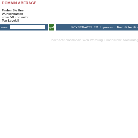
DOMAIN ABFRAGE
Finden Sie Ihren
Wunschnamen
unter 50 und mehr
Top-Levels!!
©CYBER-ATELIER
Impressum
Rechtliche Hin
www .
go!
hochacht crossmedia
Web-Werbung Firmensuche
Solaranla