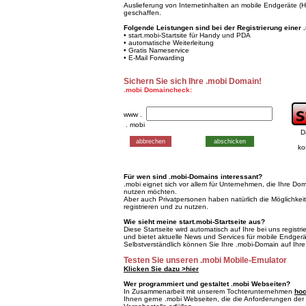
Auslieferung von Internetinhalten an mobile Endgeräte 
geschaffen.
Folgende Leistungen sind bei der Registrierung einer 
• start.mobi-Startsite für Handy und PDA
• automatische Weiterleitung
• Gratis Nameservice
• E-Mail Forwarding
Sichern Sie sich Ihre .mobi Domain!
.mobi Domaincheck:
www .
. mobi
D
ko
Für wen sind .mobi-Domains interessant?
.mobi eignet sich vor allem für Unternehmen, die Ihre Do
nutzen möchten.
Aber auch Privatpersonen haben natürlich die Möglichkei
registrieren und zu nutzen.
Wie sieht meine start.mobi-Startseite aus?
Diese Startseite wird automatisch auf Ihre bei uns registr
und bietet aktuelle News und Services für mobile Endgerä
Selbstverständlich können Sie Ihre .mobi-Domain auf Ihre
Testen Sie unseren .mobi Mobile-Emulator
Klicken Sie dazu >hier
Wer programmiert und gestaltet .mobi Webseiten?
In Zusammenarbeit mit unserem Tochterunternehmen
hoc
Ihnen gerne .mobi Webseiten, die die Anforderungen der