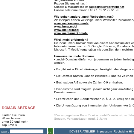
Vergabestelle erfüllen.
Fragen Sie uns einfach!
Unsere E-Mailadresse ist
support@cyberatelier.at
Unsere Telefonnummer: +43 / 1 / 272 92 51 - 0
Wie sehen andere .mobi Webseiten aus?
Als Beispiel haben wir einige .mobi Webseiten zusammeng
www.neckermann.mobi
www.bmw.mobi
www.kicker.mobi
www.mediamarkt.mobi
Wird .mobi erfolgreich?
Die neue .mobi-Domain wird von einem Konsortium der we
Internetunternehmen (z.B. Google, Ericsson, Vodafone, 
Microsoft, T-Mobile) unterstützt mit dem Ziel, dem mobil
Hinweise zu .mobi Domains
• .mobi- Domains dürfen von jedermann zu jedem beliebige
werden.
• Es gibt keine Einschränkungen bezüglich der Vergabe
• Die Domain-Namen können zwischen 3 und 63 Zeichen l
• Buchstaben A-Z sowie die Zahlen 0-9 enthalten.
• Bindestriche sind möglich, jedoch nicht ganz am Anfa
Domainnamens.
• Leerzeichen und Sonderzeichen (!, $, &, ë, usw.) sind ni
• Die Unterstützung von internationalen Umlauten wie ä, ö 
DOMAIN ABFRAGE
Finden Sie Ihren
*Der angegebene Preis für eine .mobi Domain ist pro Jahr 
Wunschnamen
Steuern. Vertragsdauer: mind. 2 Jahre
unter 50 und mehr
Top-Levels!!
©CYBER-ATELIER
Impressum
Rechtliche Hin
www .
go!