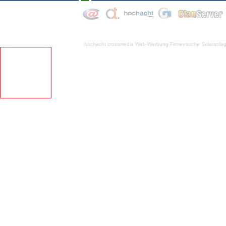
hochacht crossmedia
Web-Werbung Firmensuche
Solaranla