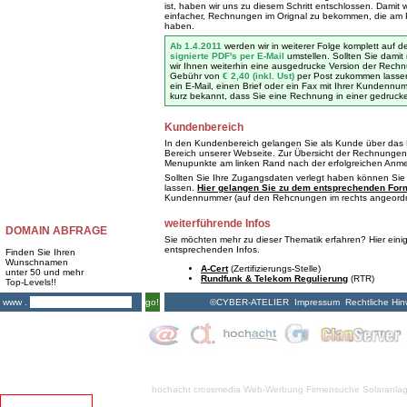
ist, haben wir uns zu diesem Schritt entschlossen. Damit 
einfacher, Rechnungen im Orignal zu bekommen, die am 
haben.
Ab 1.4.2011
werden wir in weiterer Folge komplett auf
signierte PDF's per E-Mail
umstellen. Sollten Sie damit
wir Ihnen weiterhin eine ausgedrucke Version der Rech
Gebühr von
€ 2,40 (inkl. Ust)
per Post zukommen lassen.
ein E-Mail, einen Brief oder ein Fax mit Ihrer Kundenn
kurz bekannt, dass Sie eine Rechnung in einer gedruck
Kundenbereich
In den Kundenbereich gelangen Sie als Kunde über das 
Bereich unserer Webseite. Zur Übersicht der Rechnungen
Menupunkte am linken Rand nach der erfolgreichen Anm
Sollten Sie Ihre Zugangsdaten verlegt haben können Sie 
lassen.
Hier gelangen Sie zu dem entsprechenden For
Kundennummer (auf den Rehcnungen im rechts angeordne
weiterführende Infos
DOMAIN ABFRAGE
Sie möchten mehr zu dieser Thematik erfahren? Hier eini
entsprechenden Infos.
Finden Sie Ihren
Wunschnamen
A-Cert
(Zertifizierungs-Stelle)
unter 50 und mehr
Rundfunk & Telekom Regulierung
(RTR)
Top-Levels!!
©CYBER-ATELIER
Impressum
Rechtliche Hin
www .
go!
hochacht crossmedia
Web-Werbung Firmensuche
Solaranla