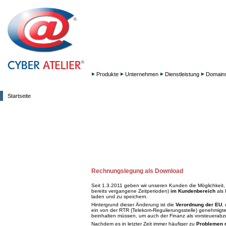
Produkte
Unternehmen
Dienstleistung
Domain
Startseite
Rechnungslegung als Download
Seit 1.3.2011 geben wir unseren Kunden die Möglichkeit,
bereits vergangene Zeitperioden)
im Kundenbereich
als 
laden und zu speichern.
Hintergrund dieser Änderung ist die
Verordnung der EU
,
ein von der RTR (Telekom-Regulierungsstelle) genehmigtes u
beinhalten müssen, um auch der Finanz als vorsteuerabz
Nachdem es in letzter Zeit immer häufiger zu
Problemen 