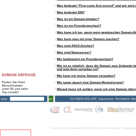
·
Was bedeutet "First come first served" und wie wird 
·
Was bedeutet IDN?
·
Was ist ein Domain-Inhaber?
·
Was ist ein Providerwechsel?
·
Was kann ich tun, wenn mein gewünschter Domain-N
·
Was kann man mit einer Domain machen?
·
Was sind ASCII-Zeichen?
·
Was sind Nameserver?
·
Wie funktioniert ein Providerwechsel?
·
Wie ist es möglich, dass die Domain zum Zeitpunkt de
und jetzt doch vergeben ist?
DOMAIN ABFRAGE
·
Wie kann ich meine Domain verwalten?
Finden Sie Ihren
·
Wie lange dauert eine Domain-Registrierung?
Wunschnamen
unter 50 und mehr
·
Worauf muss ich achten, wenn ich eine Domain übe
Top-Levels!!
©CYBER-ATELIER
Impressum
Rechtliche Hin
www .
go!
hochacht crossmedia
Web-Werbung Firmensuche
Solaranla