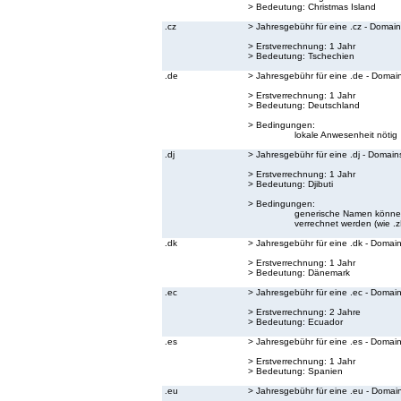
> Bedeutung:
Christmas Island
.cz
> Jahresgebühr für eine .cz - Domain
> Erstverrechnung: 1 Jahr
> Bedeutung:
Tschechien
.de
> Jahresgebühr für eine .de - Domai
> Erstverrechnung: 1 Jahr
> Bedeutung:
Deutschland
> Bedingungen:
lokale Anwesenheit nötig
.dj
> Jahresgebühr für eine .dj - Domain
> Erstverrechnung: 1 Jahr
> Bedeutung:
Djibuti
> Bedingungen:
generische Namen können 
verrechnet werden (wie .zB.
.dk
> Jahresgebühr für eine .dk - Domai
> Erstverrechnung: 1 Jahr
> Bedeutung:
Dänemark
.ec
> Jahresgebühr für eine .ec - Domai
> Erstverrechnung: 2 Jahre
> Bedeutung:
Ecuador
.es
> Jahresgebühr für eine .es - Domai
> Erstverrechnung: 1 Jahr
> Bedeutung:
Spanien
.eu
> Jahresgebühr für eine .eu - Domai