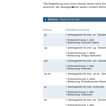
* Bei Registrierung einer neuen Domain werden keine E
verrechnet. Die Jahresgeb�hren werden normal in Rechn
Domains
- Preise für ein Jahr
Endung
Produktbeschreibung
.ac
> Jahresgebühr für eine .ac - Domai
> Erstverrechnung: 1 Jahr
> Bedeutung:
Acension Island
.ag
> Jahresgebühr für eine .ag - Domai
> Erstverrechnung: 2 Jahre
> Bedeutung:
Antigua Barbados
.am
> Jahresgebühr für eine .am - Domai
> Erstverrechnung: 1 Jahr
> Bedeutung:
Armenien
.art.do
> Jahresgebühr für eine .art.do - Do
> Erstverrechnung: 2 Jahre
> Bedeutung:
Dominikanische Republ
.at
> Jahresgebühr für eine .at-Domain
> Erstverrechnung: 1 Jahr
> Bedeutung:
Österreich
.be
> Jahresgebühr für eine .be - Domai
> Erstverrechnung: 1 Jahr