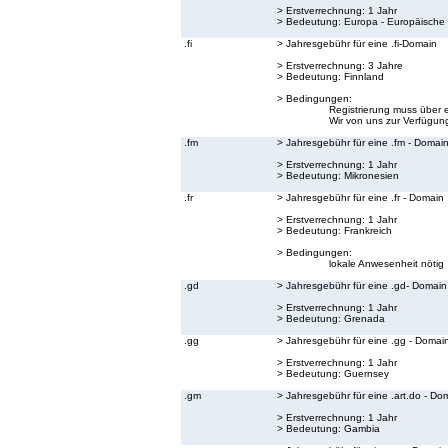
> Erstverrechnung: 1 Jahr
> Bedeutung:
Europa - Europäische
.fi
> Jahresgebühr für eine .fi-Domain
> Erstverrechnung: 3 Jahre
> Bedeutung:
Finnland
> Bedingungen:
Registrierung muss über 
Wir von uns zur Verfügung
.fm
> Jahresgebühr für eine .fm - Domai
> Erstverrechnung: 1 Jahr
> Bedeutung:
Mikronesien
.fr
> Jahresgebühr für eine .fr - Domain
> Erstverrechnung: 1 Jahr
> Bedeutung:
Frankreich
> Bedingungen:
lokale Anwesenheit nötig
.gd
> Jahresgebühr für eine .gd- Domain
> Erstverrechnung: 1 Jahr
> Bedeutung:
Grenada
.gg
> Jahresgebühr für eine .gg - Domai
> Erstverrechnung: 1 Jahr
> Bedeutung:
Guernsey
.gm
> Jahresgebühr für eine .art.do - Do
> Erstverrechnung: 1 Jahr
> Bedeutung:
Gambia