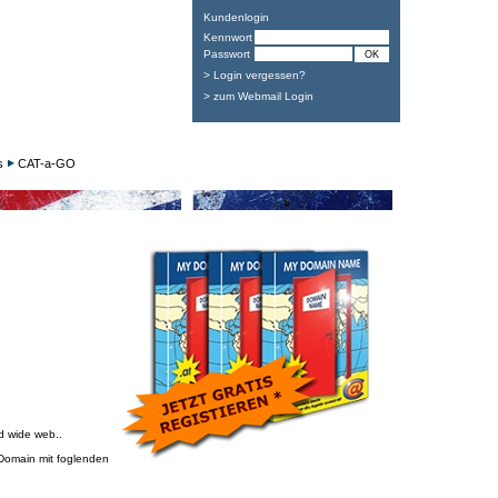
Kundenlogin
Kennwort
Passwort
> Login vergessen?
> zum Webmail Login
s
CAT-a-GO
d wide web..
 Domain mit foglenden