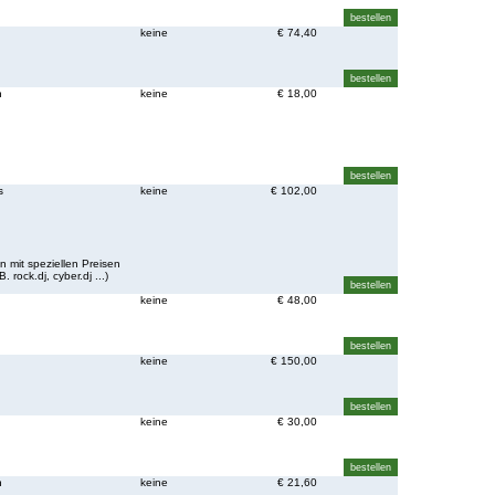
keine
€ 74,40
n
keine
€ 18,00
s
keine
€ 102,00
mit speziellen Preisen
 rock.dj, cyber.dj ...)
n
keine
€ 48,00
n
keine
€ 150,00
n
keine
€ 30,00
n
keine
€ 21,60