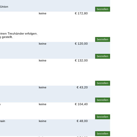
 Union
keine
€ 172,80
einen Treuhänder erfolgen.
 gestellt.
n
keine
€ 120,00
keine
€ 132,00
keine
€ 43,20
n
keine
€ 104,40
main
keine
€ 48,00