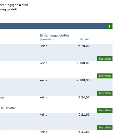
inrichtungsgeb�hren
ung gestellt
Einrichtungsgeb�hr
(einmalig)
Kosten
n
keine
€ 78,00
n
keine
€ 168,00
n
keine
€ 108,00
main
keine
€ 54,00
ik - Kunst
keine
€ 21,60
n
keine
€ 21,60